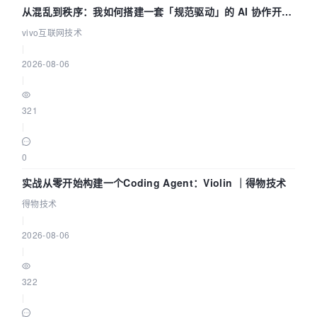
从混乱到秩序：我如何搭建一套「规范驱动」的 AI 协作开发
体系
vivo互联网技术
|
2026-08-06
|
321
|
0
实战从零开始构建一个Coding Agent：Violin ｜得物技术
得物技术
|
2026-08-06
|
322
|