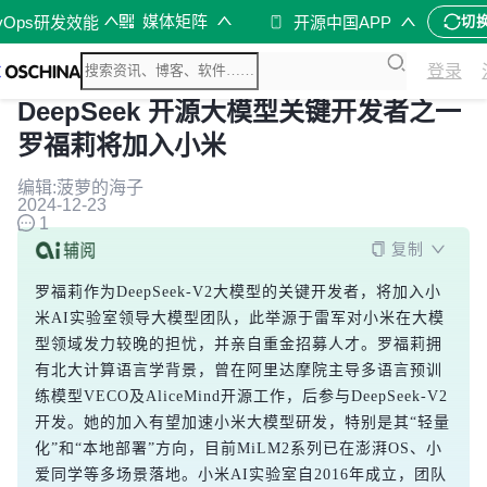
媒体矩阵
vOps研发效能
开源中国APP
切
登录
DeepSeek 开源大模型关键开发者之一
罗福莉将加入小米
编辑:菠萝的海子
2024-12-23
1
复制
罗福莉作为DeepSeek-V2大模型的关键开发者，将加入小
米AI实验室领导大模型团队，此举源于雷军对小米在大模
型领域发力较晚的担忧，并亲自重金招募人才。罗福莉拥
有北大计算语言学背景，曾在阿里达摩院主导多语言预训
练模型VECO及AliceMind开源工作，后参与DeepSeek-V2
开发。她的加入有望加速小米大模型研发，特别是其“轻量
化”和“本地部署”方向，目前MiLM2系列已在澎湃OS、小
爱同学等多场景落地。小米AI实验室自2016年成立，团队