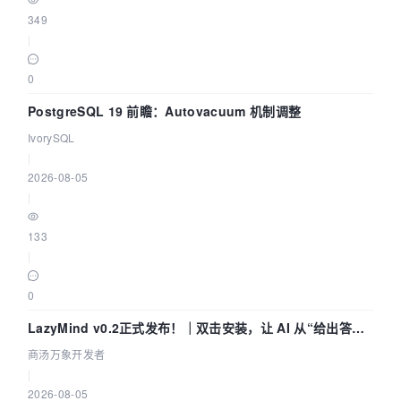
349
|
0
PostgreSQL 19 前瞻：Autovacuum 机制调整
IvorySQL
|
2026-08-05
|
133
|
0
LazyMind v0.2正式发布！｜双击安装，让 AI 从“给出答案”
走到“完成交付”
商汤万象开发者
|
2026-08-05