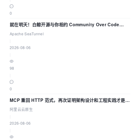
0
就在明天！白鲸开源与你相约 Community Over Code
Asia 2026 主题演讲！
Apache SeaTunnel
|
2026-08-06
|
98
|
0
MCP 重回 HTTP 范式，再次证明架构设计和工程实践才是稀
缺资源
阿里云云原生
|
2026-08-06
|