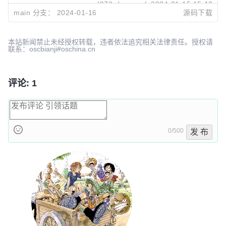
zwd973-deepseek
2024-01-15 15:42
main 分支：
2024-01-16
源码下载
4b411c7d
Update README.md
Fuli Luo
2024-01-12 14:46
本站新闻禁止未经授权转载，违者依法追究相关法律责任。授权请
联系：oscbianji#oschina.cn
评论: 1
0/500
发 布