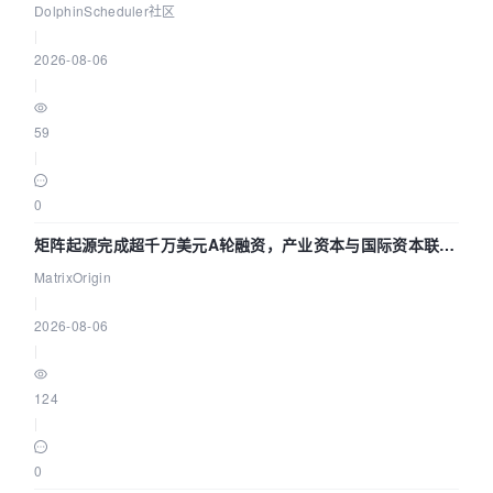
DataX 到 Spark、Flink 一次配置全打通
DolphinScheduler社区
|
2026-08-06
|
59
|
0
矩阵起源完成超千万美元A轮融资，产业资本与国际资本联手
押注企业级AI基础设施赛道
MatrixOrigin
|
2026-08-06
|
124
|
0