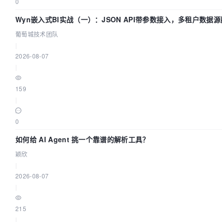
0
Wyn嵌入式BI实战（一）：JSON API带参数接入，多租户数据源
葡萄城技术团队
葡萄城技术团队
|
2026-08-07
|
159
|
0
如何给 AI Agent 挑一个靠谱的解析工具？
颖欣
|
2026-08-07
|
215
|