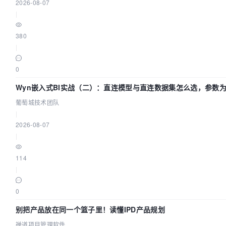
2026-08-07
|
380
|
0
Wyn嵌入式BI实战（二）：直连模型与直连数据集怎么选，参数
效？| 葡萄城技术团队
葡萄城技术团队
|
2026-08-07
|
114
|
0
别把产品放在同一个篮子里！读懂IPD产品规划
禅道项目管理软件