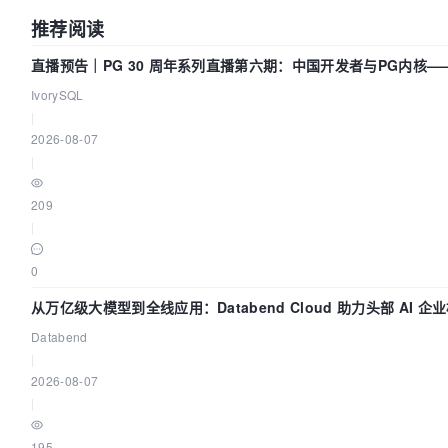
推荐阅读
直播预告｜PG 30 周年系列直播第六期：中国开发者与PG内核—
动吗？我们贡献了什么？
IvorySQL
|
2026-08-07
|
209
|
0
从万亿级大模型到全线应用：Databend Cloud 助力头部 AI 
Trace 数据管道
Databend
|
2026-08-07
|
195