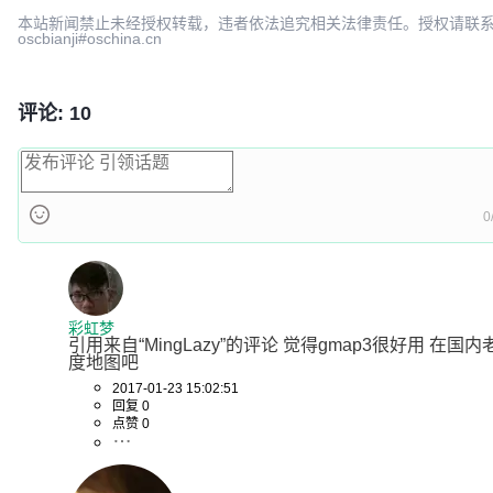
本站新闻禁止未经授权转载，违者依法追究相关法律责任。授权请联
oscbianji#oschina.cn
评论: 10
0
彩虹梦
引用来自“MingLazy”的评论 觉得gmap3很好用 在国
度地图吧
2017-01-23 15:02:51
回复 0
点赞 0