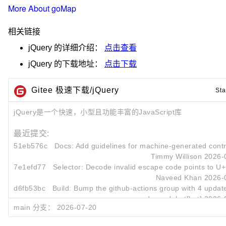
More About goMap
相关链接
jQuery
的详细介绍：
点击查看
jQuery
的下载地址：
点击下载
Gitee 极速下载/jQuery
Sta
jQuery是一个快速，小型且功能丰富的JavaScript库
最近提交:
51eb576c
Docs: Add guidelines for machine-generated contr
Timmy Willison
2026-
7e1efd77
Selector: Decode invalid escape code points to U
Naveed Khan
2026-
d6fb53bc
Build: Bump the github-actions group with 4 updat
dependabot[bot]
2026-
main 分支：
2026-07-20