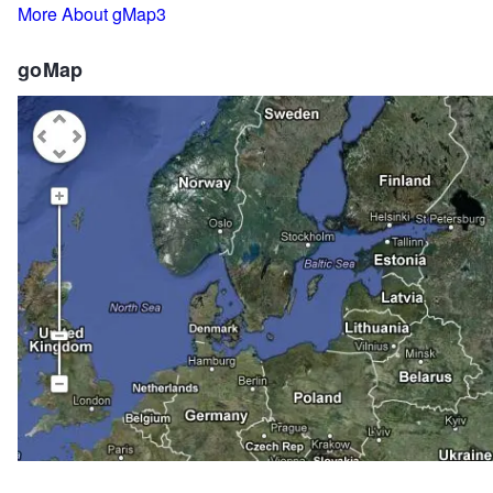
More About gMap3
goMap