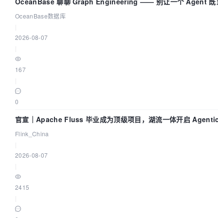
OceanBase 聊聊 Graph Engineering —— 别让一个 Agen
OceanBase数据库
|
2026-08-07
|
167
|
0
官宣｜Apache Fluss 毕业成为顶级项目，湖流一体开启 Agentic
实时化时代
Flink_China
|
2026-08-07
|
2415
|