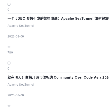
0
一个 JDBC 参数引发的架构演进：Apache SeaTunnel 如何
的“定时 Flush”难题
Apache SeaTunnel
|
2026-08-06
|
780
|
0
就在明天！白鲸开源与你相约 Community Over Code Asia 20
讲！
Apache SeaTunnel
|
2026-08-06
|