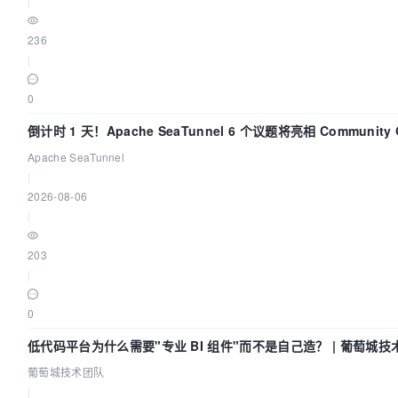
|
236
|
0
倒计时 1 天！Apache SeaTunnel 6 个议题将亮相 Community O
Asia 2026
Apache SeaTunnel
|
2026-08-06
|
203
|
0
低代码平台为什么需要"专业 BI 组件"而不是自己造？ | 葡萄城技
葡萄城技术团队
|