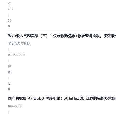
432
|
0
Wyn嵌入式BI实战（三）：仪表板筛选器+报表查询面板，参数联
葡萄城技术团队
|
2026-08-07
|
99
|
0
国产数据库 KaiwuDB 时序引擎：从 InfluxDB 迁移的完整技术
KaiwuDB
|