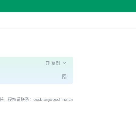
复制
系：oscbianji#oschina.cn