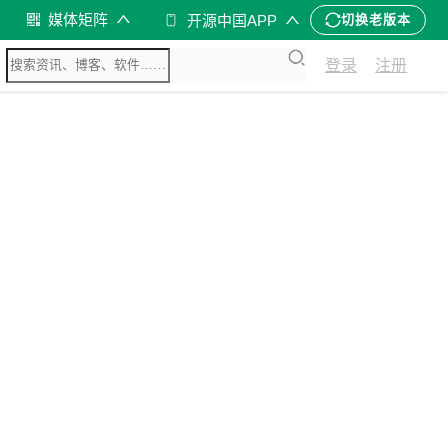
媒体矩阵
开源中国APP
切换老版本
登录
注册