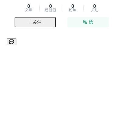
0
0
0
0
文章
经验值
粉丝
关注
+ 关注
私 信