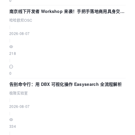
0
南京线下开发者 Workshop 来袭！手把手落地商用具身交互
智能 Agent 应用
哈哈欧尼OSC
|
2026-08-07
|
218
|
0
告别命令行：用 DBX 可视化操作 Easysearch 全流程解析
极限实验室
|
2026-08-07
|
334
|