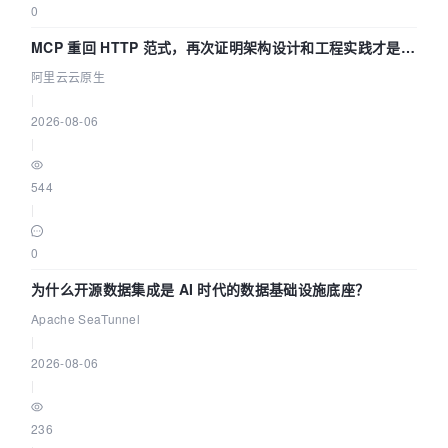
0
MCP 重回 HTTP 范式，再次证明架构设计和工程实践才是稀
缺资源
阿里云云原生
|
2026-08-06
|
544
|
0
为什么开源数据集成是 AI 时代的数据基础设施底座？
Apache SeaTunnel
|
2026-08-06
|
236