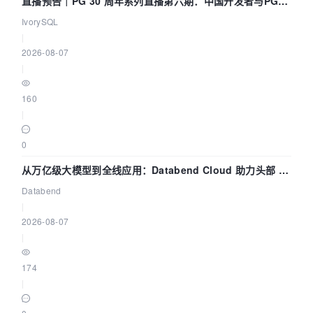
直播预告｜PG 30 周年系列直播第六期：中国开发者与PG内
核——我们改得动吗？我们贡献了什么？
IvorySQL
|
2026-08-07
|
160
|
0
从万亿级大模型到全线应用：Databend Cloud 助力头部 AI
企业构建全链路 Trace 数据管道
Databend
|
2026-08-07
|
174
|