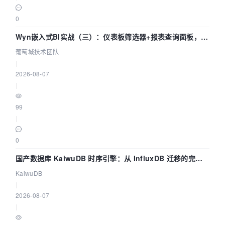
0
Wyn嵌入式BI实战（三）：仪表板筛选器+报表查询面板，参
数联动全闭环
葡萄城技术团队
|
2026-08-07
|
99
|
0
国产数据库 KaiwuDB 时序引擎：从 InfluxDB 迁移的完整
技术路径
KaiwuDB
|
2026-08-07
|