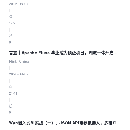
2026-08-07
|
149
|
0
官宣｜Apache Fluss 毕业成为顶级项目，湖流一体开启
Agentic Lake 全面实时化时代
Flink_China
|
2026-08-07
|
2141
|
0
Wyn嵌入式BI实战（一）：JSON API带参数接入，多租户数