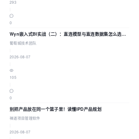
293
|
0
Wyn嵌入式BI实战（二）：直连模型与直连数据集怎么选，
参数为什么不生效？| 葡萄城技术团队
葡萄城技术团队
|
2026-08-07
|
105
|
0
别把产品放在同一个篮子里！读懂IPD产品规划
禅道项目管理软件
|
2026-08-07
|