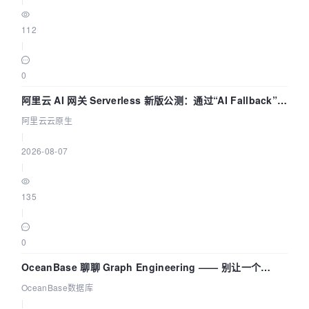
112
|
0
阿里云 AI 网关 Serverless 新版公测：通过“AI Fallback”与
拓扑可视化构建 AI 流量治理底座
阿里云云原生
|
2026-08-07
|
135
|
0
OceanBase 聊聊 Graph Engineering —— 别让一个
Agent 既当运动员又
OceanBase数据库
|