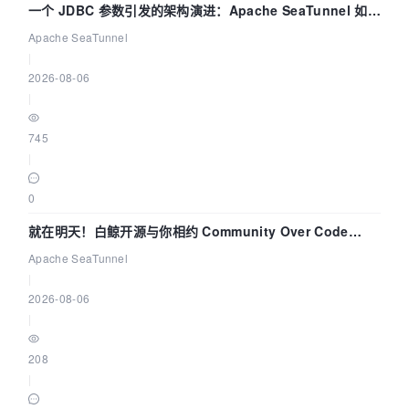
一个 JDBC 参数引发的架构演进：Apache SeaTunnel 如何
解决数据同步中的“定时 Flush”难题
Apache SeaTunnel
|
2026-08-06
|
745
|
0
就在明天！白鲸开源与你相约 Community Over Code
Asia 2026 主题演讲！
Apache SeaTunnel
|
2026-08-06
|
208
|