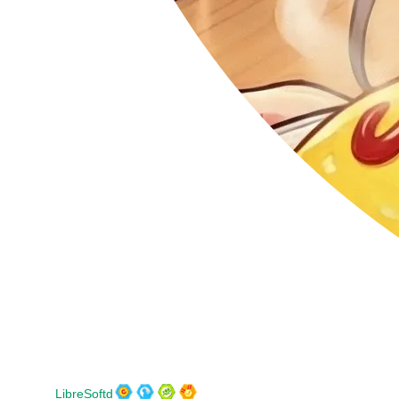
LibreSoftd