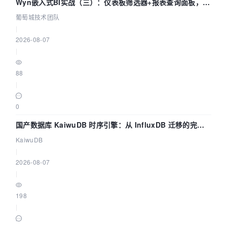
Wyn嵌入式BI实战（三）：仪表板筛选器+报表查询面板，参
数联动全闭环
葡萄城技术团队
|
2026-08-07
|
88
|
0
国产数据库 KaiwuDB 时序引擎：从 InfluxDB 迁移的完整
技术路径
KaiwuDB
|
2026-08-07
|
198
|