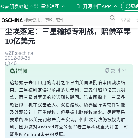
媒体矩阵
vOps研发效能
开源中国APP
切
登录
尘埃落定：三星输掉专利战，赔偿苹果
10亿美元
编辑:oschina
2012-08-25
46
复制
这场始于去年四月的专利之争已由美国法院陪审团裁决结
束。三星被判定侵犯苹果多项专利，需支付超10亿美元罚
款，而三星对苹果的控诉则被驳回。陪审团指出，三星多
款智能手机在双击放大、双指缩放、边界回弹等软件功能
及外观设计上严重侵权，但平板电脑侵权较少。尽管苹果
要求的25亿美元罚款未完全实现，但此次判决仍被视为胜
利，因为这对Android阵营的领军者三星构成重大打击，可
能影响Android未来的发展。