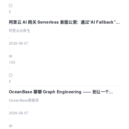
0
阿里云 AI 网关 Serverless 新版公测：通过“AI Fallback”与
拓扑可视化构建 AI 流量治理底座
阿里云云原生
|
2026-08-07
|
135
|
0
OceanBase 聊聊 Graph Engineering —— 别让一个
Agent 既当运动员又
OceanBase数据库
|
2026-08-07
|