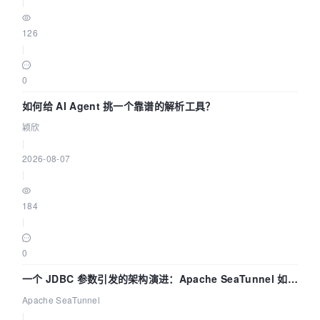
|
126
|
0
如何给 AI Agent 挑一个靠谱的解析工具？
颖欣
|
2026-08-07
|
184
|
0
一个 JDBC 参数引发的架构演进：Apache SeaTunnel 如何
解决数据同步中的“定时 Flush”难题
Apache SeaTunnel
|