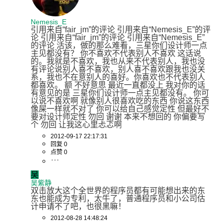
Nemesis_E
引用来自“fair_jm”的评论 引用来自“Nemesis_E”的评
论 引用来自“fair_jm”的评论 引用来自“Nemesis_E”
的评论 活该，做的那么难看，三星你们设计师一点
主见都没有？ 你不喜欢不代表别人不喜欢 这话说
的。我就是不喜欢，我也从来不代表别人，我也没
有评论说别人喜不喜欢，别人喜不喜欢跟我也没关
系，我也不在意别人的喜好。你喜欢也不代表别人
都喜欢。 额 不好意思 最近一直都没上 我对你的话
有意见的是 三星你们设计师一点主见都没有。 你可
以说不喜欢啊 就像别人很喜欢吃的东西 你说这东西
像屎一样就不对了 你可以给自己感觉定性 但最好不
要对设计师定性 勿回 谢谢 本来不想回的 你偏要写
个 勿回 让我这心里忐忑啊
2012-09-17 22:17:31
回复 0
点赞 0
吴
吴紫静
双击放大这个全世界的程序员都有可能想出来的东
东也能成为专利，太牛了，普通程序员和小公司估
计申请不了吧，也很黑嘛！
2012-08-28 14:48:24