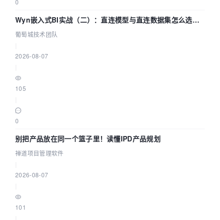
0
Wyn嵌入式BI实战（二）：直连模型与直连数据集怎么选，
参数为什么不生效？| 葡萄城技术团队
葡萄城技术团队
|
2026-08-07
|
105
|
0
别把产品放在同一个篮子里！读懂IPD产品规划
禅道项目管理软件
|
2026-08-07
|
101
|