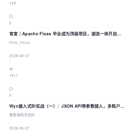
149
|
0
官宣｜Apache Fluss 毕业成为顶级项目，湖流一体开启
Agentic Lake 全面实时化时代
Flink_China
|
2026-08-07
|
1811
|
0
Wyn嵌入式BI实战（一）：JSON API带参数接入，多租户数
据源配置指南 | 葡萄城技术团队
葡萄城技术团队
|
2026-08-07