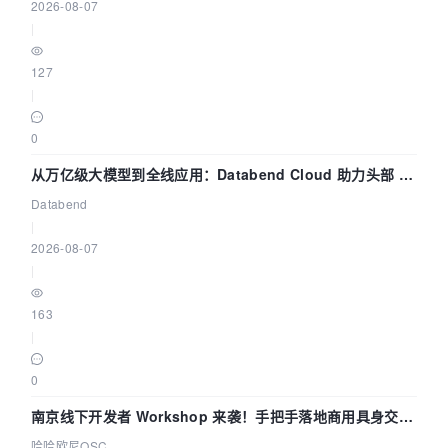
2026-08-07
|
127
|
0
从万亿级大模型到全线应用：Databend Cloud 助力头部 AI
企业构建全链路 Trace 数据管道
Databend
|
2026-08-07
|
163
|
0
南京线下开发者 Workshop 来袭！手把手落地商用具身交互
智能 Agent 应用
哈哈欧尼OSC