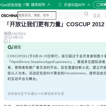
媒体矩阵
vOps研发效能
开源中国APP
切
登录
「开放让我们更有力量」COSCUP 2012
编辑:oschina
2012-08-22
7
COSCUP2012于8月18-19日举行，吸引超过千名开发者
「OpenDevice,SeamlessAppsExperience」，邀
者、使用者和推广者交流的平台，旨在激盪创新火花，建立开放生态。
技以人为本。活动还包括BOF聚会和Unconference，提
的互动平台与舞台。
总结由社区平台通过AI大模型技术生成