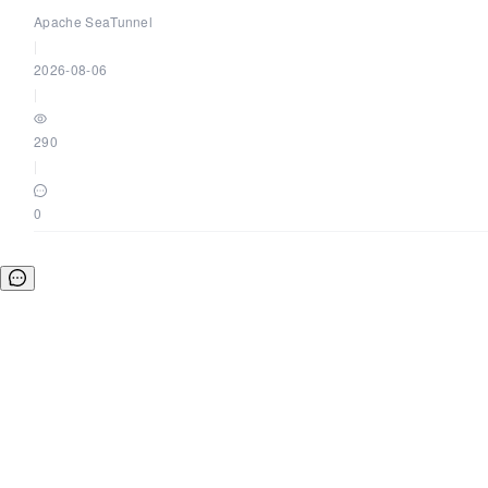
Apache SeaTunnel
|
2026-08-06
|
290
|
0
©OSCHINA(OSChina.NET)
京ICP备2025119063号