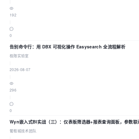
|
192
|
0
告别命令行：用 DBX 可视化操作 Easysearch 全流程解析
极限实验室
|
2026-08-07
|
296
|
0
Wyn嵌入式BI实战（三）：仪表板筛选器+报表查询面板，参数联
葡萄城技术团队
|