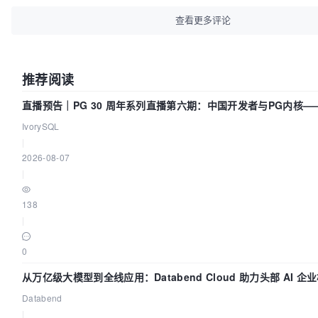
查看更多评论
推荐阅读
直播预告｜PG 30 周年系列直播第六期：中国开发者与PG内核
吗？我们贡献了什么？
IvorySQL
|
2026-08-07
|
138
|
0
从万亿级大模型到全线应用：Databend Cloud 助力头部 AI 
Trace 数据管道
Databend
|