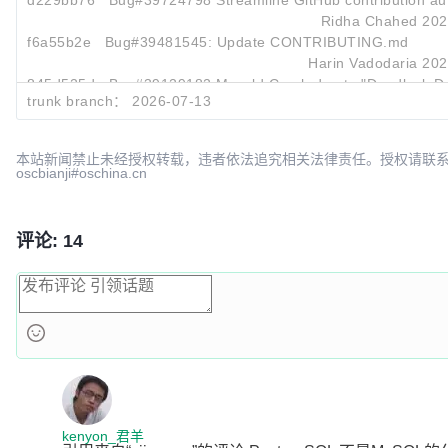
d229bb76
Bug#39724798 Streamline GitHub contribution au
Ridha Chahed
202
f6a55b2e
Bug#39481545: Update CONTRIBUTING.md
Harin Vadodaria
202
845d525d
Bug#39129182 Mysqld Crash due to "Deadlock De
trunk branch：
2026-07-13
Jakub Łopuszański
202
本站新闻禁止未经授权转载，违者依法追究相关法律责任。授权请联
oscbianji#oschina.cn
评论: 14
kenyon_君羊