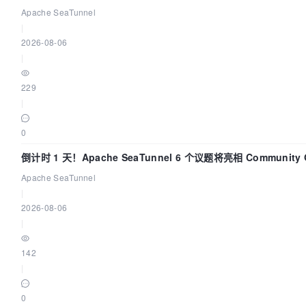
Apache SeaTunnel
|
2026-08-06
|
229
|
0
倒计时 1 天！Apache SeaTunnel 6 个议题将亮相 Community O
Asia 2026
Apache SeaTunnel
|
2026-08-06
|
142
|
0