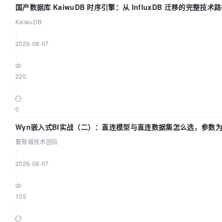
国产数据库 KaiwuDB 时序引擎：从 InfluxDB 迁移的完整技术
KaiwuDB
|
2026-08-07
|
220
|
0
Wyn嵌入式BI实战（二）：直连模型与直连数据集怎么选，参数为
葡萄城技术团队
葡萄城技术团队
|
2026-08-07
|
105
|