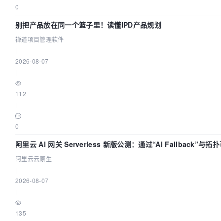
0
别把产品放在同一个篮子里！读懂IPD产品规划
禅道项目管理软件
|
2026-08-07
|
112
|
0
阿里云 AI 网关 Serverless 新版公测：通过“AI Fallback”与
流量治理底座
阿里云云原生
|
2026-08-07
|
135