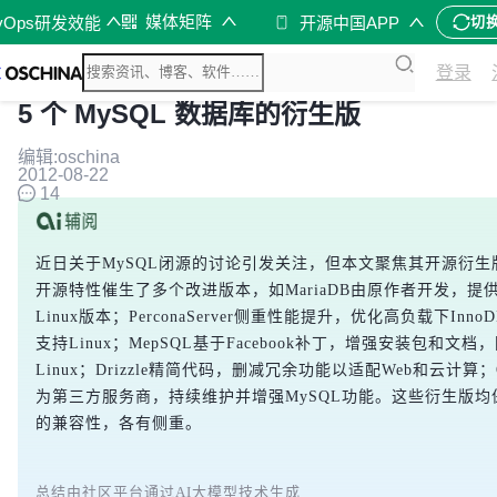
媒体矩阵
vOps研发效能
开源中国APP
切
登录
5 个 MySQL 数据库的衍生版
编辑:oschina
2012-08-22
14
近日关于MySQL闭源的讨论引发关注，但本文聚焦其开源衍生版
开源特性催生了多个改进版本，如MariaDB由原作者开发，提供W
Linux版本；PerconaServer侧重性能提升，优化高负载下Inn
支持Linux；MepSQL基于Facebook补丁，增强安装包和文档
Linux；Drizzle精简代码，删减冗余功能以适配Web和云计算；Ou
为第三方服务商，持续维护并增强MySQL功能。这些衍生版均保
的兼容性，各有侧重。
总结由社区平台通过AI大模型技术生成