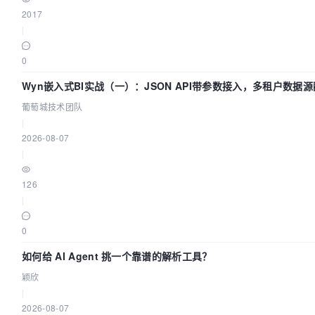
2017
|
0
Wyn嵌入式BI实战（一）：JSON API带参数接入，多租户数据源配
萄城技术团队
葡萄城技术团队
|
2026-08-07
|
126
|
0
如何给 AI Agent 挑一个靠谱的解析工具？
颖欣
|
2026-08-07