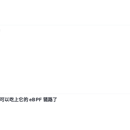
中
f 也可以吃上它的 eBPF 链路了