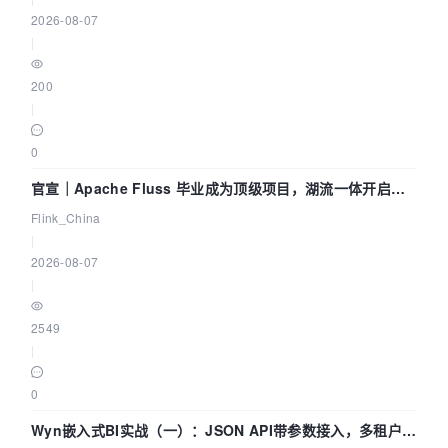
2026-08-07
|
200
|
0
官宣｜Apache Fluss 毕业成为顶级项目，湖流一体开启
Agentic Lake 全面实时化时代
Flink_China
|
2026-08-07
|
2549
|
0
Wyn嵌入式BI实战（一）：JSON API带参数接入，多租户数