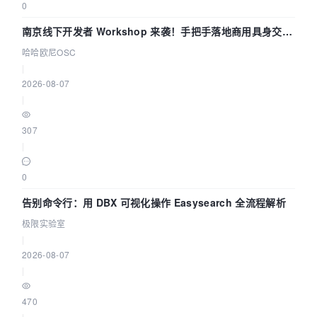
0
南京线下开发者 Workshop 来袭！手把手落地商用具身交互
智能 Agent 应用
哈哈欧尼OSC
|
2026-08-07
|
307
|
0
告别命令行：用 DBX 可视化操作 Easysearch 全流程解析
极限实验室
|
2026-08-07
|
470
|