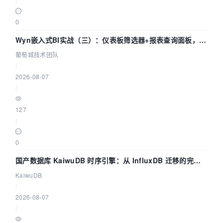
0
Wyn嵌入式BI实战（三）：仪表板筛选器+报表查询面板，参
数联动全闭环
葡萄城技术团队
|
2026-08-07
|
127
|
0
国产数据库 KaiwuDB 时序引擎：从 InfluxDB 迁移的完整
技术路径
KaiwuDB
|
2026-08-07
|