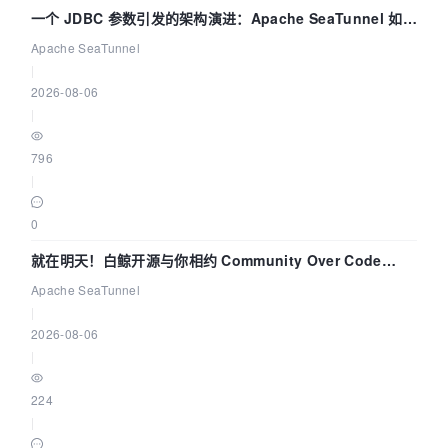
一个 JDBC 参数引发的架构演进：Apache SeaTunnel 如何
解决数据同步中的“定时 Flush”难题
Apache SeaTunnel
|
2026-08-06
|
796
|
0
就在明天！白鲸开源与你相约 Community Over Code
Asia 2026 主题演讲！
Apache SeaTunnel
|
2026-08-06
|
224
|