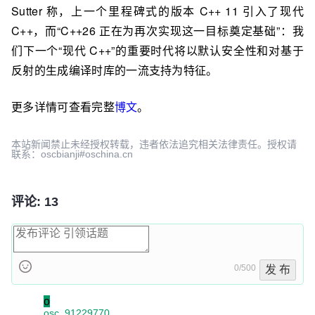
Sutter 称，上一个里程碑式的版本 C++ 11 引入了现代
C++，而“C++26 正在为再次实现这一目标奠定基础”：我
们下一个“现代 C++”的重要时代将以默认安全性和对基于
反射的生成编译时库的一流支持为特征。
更多详情可查看完整
博文
。
本站新闻禁止未经授权转载，违者依法追究相关法律责任。授权请
联系：oscbianji#oschina.cn
评论: 13
0/500
发 布
o
osc_91229770