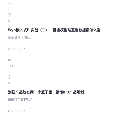
431
|
0
Wyn嵌入式BI实战（二）：直连模型与直连数据集怎么选，
参数为什么不生效？| 葡萄城技术团队
葡萄城技术团队
|
2026-08-07
|
114
|
0
别把产品放在同一个篮子里！读懂IPD产品规划
禅道项目管理软件
|
2026-08-07