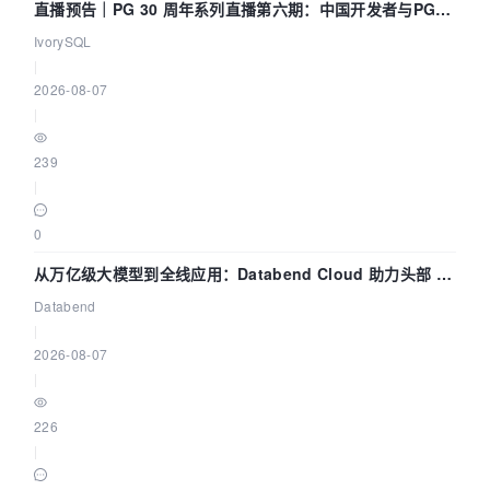
直播预告｜PG 30 周年系列直播第六期：中国开发者与PG内
核——我们改得动吗？我们贡献了什么？
IvorySQL
|
2026-08-07
|
239
|
0
从万亿级大模型到全线应用：Databend Cloud 助力头部 AI
企业构建全链路 Trace 数据管道
Databend
|
2026-08-07
|
226
|