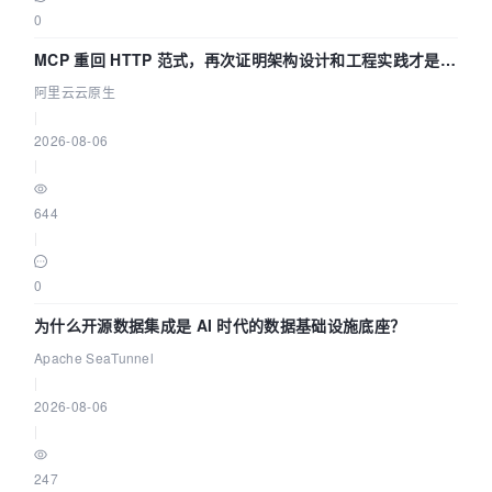
0
MCP 重回 HTTP 范式，再次证明架构设计和工程实践才是稀
缺资源
阿里云云原生
|
2026-08-06
|
644
|
0
为什么开源数据集成是 AI 时代的数据基础设施底座？
Apache SeaTunnel
|
2026-08-06
|
247