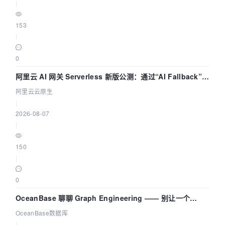
|
153
|
0
阿里云 AI 网关 Serverless 新版公测：通过“AI Fallback”与
拓扑可视化构建 AI 流量治理底座
阿里云云原生
|
2026-08-07
|
150
|
0
OceanBase 聊聊 Graph Engineering —— 别让一个
Agent 既当运动员又
OceanBase数据库
|