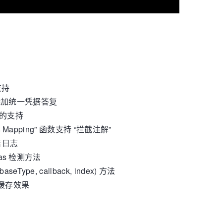
件支持
，并添加统一凭据答复
 请求的支持
非 Mapping” 函数支持 “拦截注解”
警告日志
orHas 检测方法
aseType, callback, index) 方法
ds 缓存效果