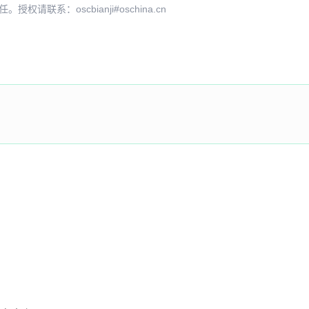
系：oscbianji#oschina.cn