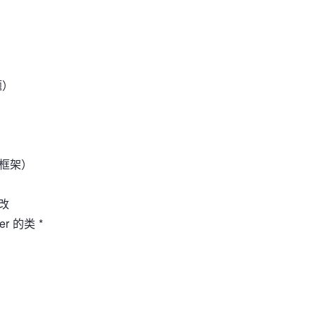
题）
框架）
修改
r 的类 *