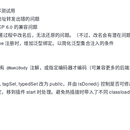
局部测试用
文档，地址转发出错的问题
riCP 6.0 的兼容问题
泛型变量名在传递过程中改名后，无法还原的问题。（不过，改名会有潜在问
gister name 注册时，增加泛型绑定。以简化泛型集合注入的条件
当有
注解，或指定编码器才编码（可兼容更多的后端
@NamiBody
et, tagSet, typedSet 改为 public，并由 isDoned() 控制是否可
d 绑定，移到插件 start 时处理。避免热插拨时带入了不同 classloade