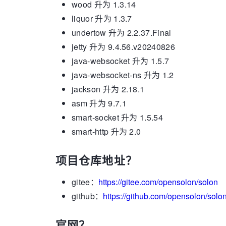
wood 升为 1.3.14
liquor 升为 1.3.7
undertow 升为 2.2.37.Final
jetty 升为 9.4.56.v20240826
java-websocket 升为 1.5.7
java-websocket-ns 升为 1.2
jackson 升为 2.18.1
asm 升为 9.7.1
smart-socket 升为 1.5.54
smart-http 升为 2.0
项目仓库地址？
gitee：
https://gitee.com/opensolon/solon
github：
https://github.com/opensolon/solo
官网？