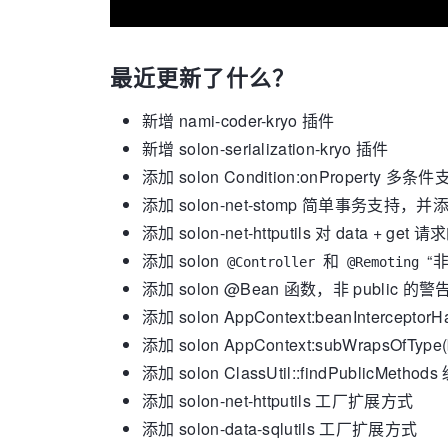
最近更新了什么？
新增 nami-coder-kryo 插件
新增 solon-serialization-kryo 插件
添加 solon Condition:onProperty 多条
添加 solon-net-stomp 简单事务支持
添加 solon-net-httputils 对 data + get
添加 solon
和
“
@Controller
@Remoting
添加 solon @Bean 函数，非 public 的
添加 solon AppContext:beanIntercept
添加 solon AppContext:subWrapsOfType(b
添加 solon ClassUtil::findPublicMetho
添加 solon-net-httputils 工厂扩展方式
添加 solon-data-sqlutils 工厂扩展方式