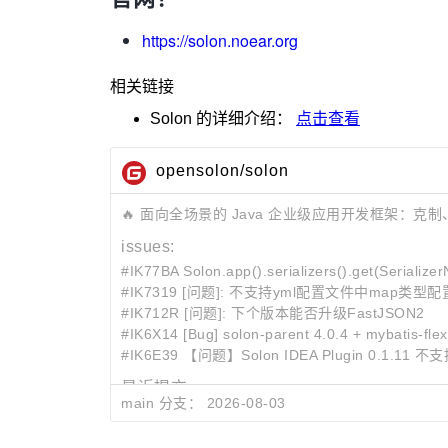
https://solon.noear.org
相关链接
Solon
的详细介绍：
点击查看
opensolon/solon
🔥 面向全场景的 Java 企业级应用开发框架：克制、高
issues:
#IK77BA Solon.app().serializers().get(Ser
#IK7319 [问题]: 不支持yml配置文件中map
#IK712R [问题]: 下个版本能否升级FastJSON2
#IK6X14 [Bug] solon‑parent 4.0.4 + mybatis‑fl
#IK6E39 【问题】Solon IDEA Plugin 0.1.11 不支持
最近提交:
main 分支：
2026-08-03
2e658c1b
snack4 升为 4.0.58
94c62ff3
* fastjson 升为 1.2.84