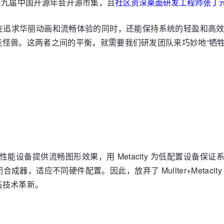
24 第九届中国开源年会开源市集，且
社区资深桌面研发工程师张丁元为
在追求华丽动画和流畅体验的同时，还能保持系统的轻盈和高
怪兽。这两者之间的平衡，就需要我们研发团队来巧妙地“牺牲
r 为高性能设备提供流畅图形效果，用 Metacity 为低配置设备保证
器，适应不同硬件配置。因此，放弃了 Mullter+Metac
临技术革新。