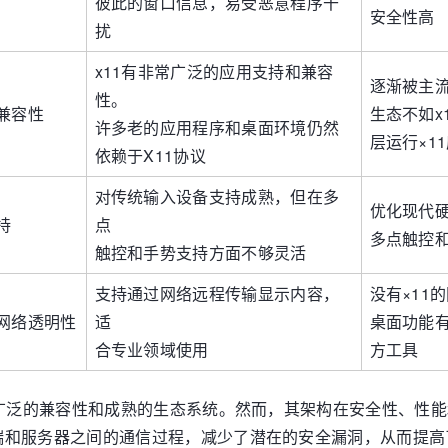
彼此的窗口信息，易受恶意程序干
安全性高
扰
x11有非常广泛的应用支持和兼容
逐渐被主
性。
兼容性
生态不如x
许多老的应用程序和桌面环境仍然
层运行×1
依赖于X11协议
对传统输入设备支持成熟，但在多
优化现代
持
点
多点触控
触控和手势支持方面不够灵活
支持通过网络远程传输显示内容，
没有×11
网络透明性
适
桌面功能
合专业领域使用
方工具
广泛的兼容性和成熟的生态系统。然而，其架构在安全性、性能和
端和服务器之间的通信过程，减少了潜在的安全漏洞，从而提高