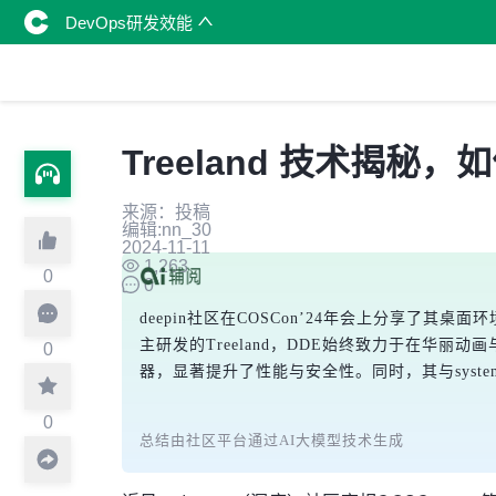
DevOps研发效能
Treeland 技术揭秘，
来源：投稿
编辑:nn_30
2024-11-11
1,263
0
0
deepin社区在COSCon’24年会上分享了其桌面环境
主研发的Treeland，DDE始终致力于在华丽动
0
器，显著提升了性能与安全性。同时，其与syst
0
总结由社区平台通过AI大模型技术生成