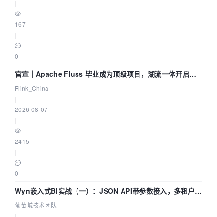
|
167
|
0
官宣｜Apache Fluss 毕业成为顶级项目，湖流一体开启
Agentic Lake 全面实时化时代
Flink_China
|
2026-08-07
|
2415
|
0
Wyn嵌入式BI实战（一）：JSON API带参数接入，多租户数
据源配置指南 | 葡萄城技术团队
葡萄城技术团队
|