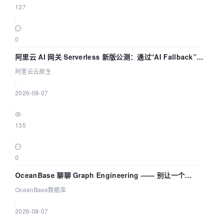
127
|
0
阿里云 AI 网关 Serverless 新版公测：通过“AI Fallback”与
拓扑可视化构建 AI 流量治理底座
阿里云云原生
|
2026-08-07
|
135
|
0
OceanBase 聊聊 Graph Engineering —— 别让一个
Agent 既当运动员又
OceanBase数据库
|
2026-08-07