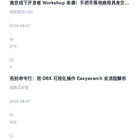
南京线下开发者 Workshop 来袭！手把手落地商用具身交互
智能 Agent 应用
哈哈欧尼OSC
|
2026-08-07
|
279
|
0
告别命令行：用 DBX 可视化操作 Easysearch 全流程解析
极限实验室
|
2026-08-07
|
432
|