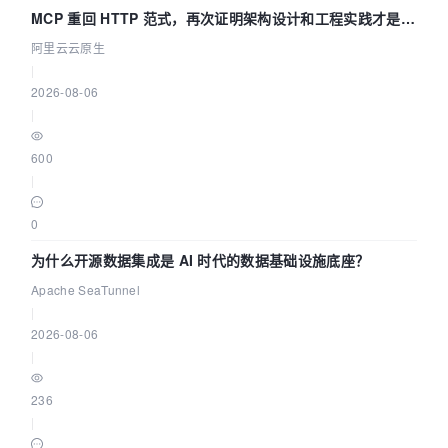
MCP 重回 HTTP 范式，再次证明架构设计和工程实践才是稀
缺资源
阿里云云原生
|
2026-08-06
|
600
|
0
为什么开源数据集成是 AI 时代的数据基础设施底座？
Apache SeaTunnel
|
2026-08-06
|
236
|