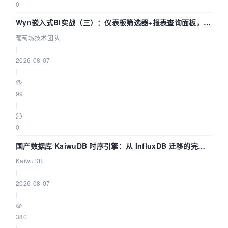
0
Wyn嵌入式BI实战（三）：仪表板筛选器+报表查询面板，参
数联动全闭环
葡萄城技术团队
|
2026-08-07
|
99
|
0
国产数据库 KaiwuDB 时序引擎：从 InfluxDB 迁移的完整
技术路径
KaiwuDB
|
2026-08-07
|
380
|