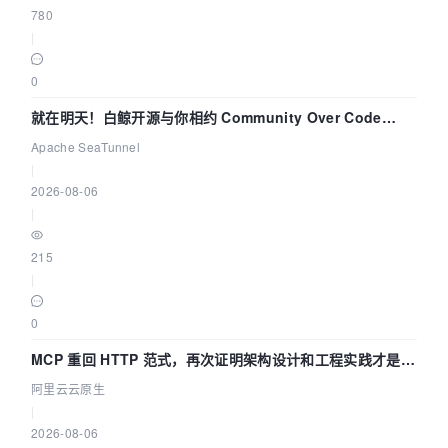
780
|
0
就在明天！白鲸开源与你相约 Community Over Code
Asia 2026 主题演讲！
Apache SeaTunnel
|
2026-08-06
|
215
|
0
MCP 重回 HTTP 范式，再次证明架构设计和工程实践才是稀
缺资源
阿里云云原生
|
2026-08-06