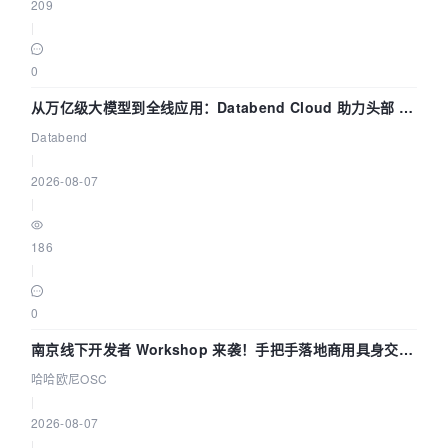
209
|
0
从万亿级大模型到全线应用：Databend Cloud 助力头部 AI
企业构建全链路 Trace 数据管道
Databend
|
2026-08-07
|
186
|
0
南京线下开发者 Workshop 来袭！手把手落地商用具身交互
智能 Agent 应用
哈哈欧尼OSC
|
2026-08-07
|