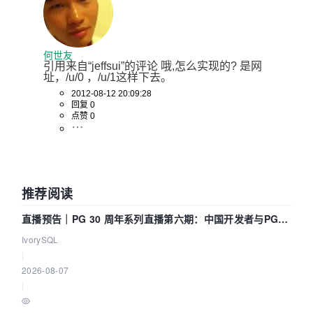
何世友
引用来自“jeffsui”的评论 哦,怎么实现的? 是网
址，/u/0 ，/u/1这样下去。
2012-08-12 20:09:28
回复 0
点赞 0
推荐阅读
直播预告｜PG 30 周年系列直播第六期：中国开发者与PG内
核——我们改得动吗？我们贡献了什么？
IvorySQL
|
2026-08-07
|