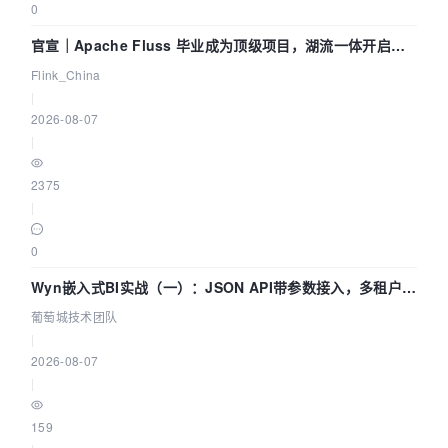
0
官宣｜Apache Fluss 毕业成为顶级项目，湖流一体开启
Agentic Lake 全面实时化时代
Flink_China
|
2026-08-07
|
2375
|
0
Wyn嵌入式BI实战（一）：JSON API带参数接入，多租户数
据源配置指南 | 葡萄城技术团队
葡萄城技术团队
|
2026-08-07
|
159