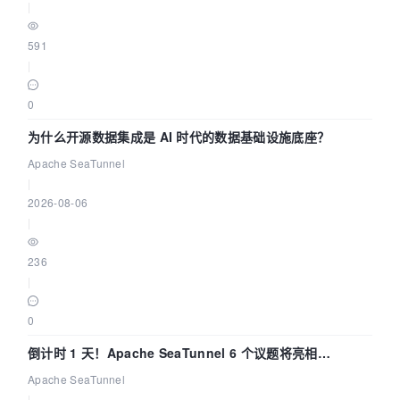
|
591
|
0
为什么开源数据集成是 AI 时代的数据基础设施底座？
Apache SeaTunnel
|
2026-08-06
|
236
|
0
倒计时 1 天！Apache SeaTunnel 6 个议题将亮相
Community Over Code Asia 2026
Apache SeaTunnel
|