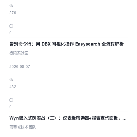
279
|
0
告别命令行：用 DBX 可视化操作 Easysearch 全流程解析
极限实验室
|
2026-08-07
|
432
|
0
Wyn嵌入式BI实战（三）：仪表板筛选器+报表查询面板，参
数联动全闭环
葡萄城技术团队
|