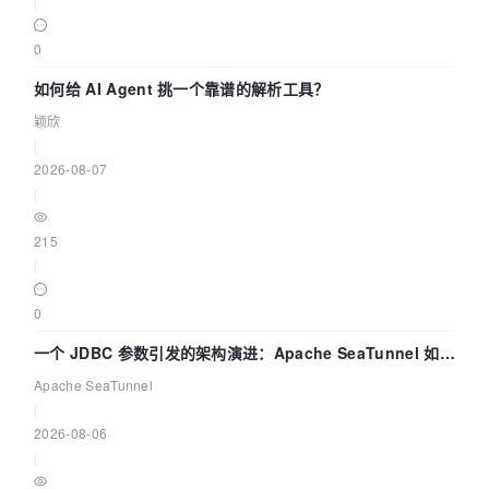
|
0
如何给 AI Agent 挑一个靠谱的解析工具？
颖欣
|
2026-08-07
|
215
|
0
一个 JDBC 参数引发的架构演进：Apache SeaTunnel 如何
解决数据同步中的“定时 Flush”难题
Apache SeaTunnel
|
2026-08-06
|