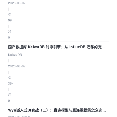
2026-08-07
|
99
|
0
国产数据库 KaiwuDB 时序引擎：从 InfluxDB 迁移的完整
技术路径
KaiwuDB
|
2026-08-07
|
364
|
0
Wyn嵌入式BI实战（二）：直连模型与直连数据集怎么选，