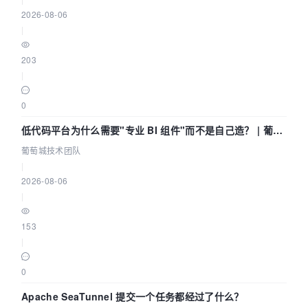
2026-08-06
|
203
|
0
低代码平台为什么需要"专业 BI 组件"而不是自己造？ | 葡萄
城技术团队
葡萄城技术团队
|
2026-08-06
|
153
|
0
Apache SeaTunnel 提交一个任务都经过了什么？