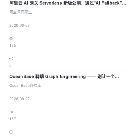
阿里云 AI 网关 Serverless 新版公测：通过“AI Fallback”与
拓扑可视化构建 AI 流量治理底座
阿里云云原生
|
2026-08-07
|
135
|
0
OceanBase 聊聊 Graph Engineering —— 别让一个
Agent 既当运动员又
OceanBase数据库
|
2026-08-07
|
167
|