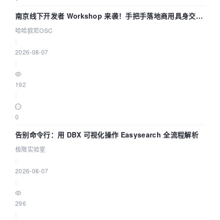
南京线下开发者 Workshop 来袭！手把手落地商用具身交互
智能 Agent 应用
哈哈欧尼OSC
|
2026-08-07
|
192
|
0
告别命令行：用 DBX 可视化操作 Easysearch 全流程解析
极限实验室
|
2026-08-07
|
296
|