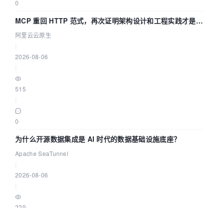
0
MCP 重回 HTTP 范式，再次证明架构设计和工程实践才是稀
缺资源
阿里云云原生
|
2026-08-06
|
515
|
0
为什么开源数据集成是 AI 时代的数据基础设施底座？
Apache SeaTunnel
|
2026-08-06
|
229
|