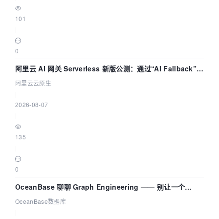
101
|
0
阿里云 AI 网关 Serverless 新版公测：通过“AI Fallback”与
拓扑可视化构建 AI 流量治理底座
阿里云云原生
|
2026-08-07
|
135
|
0
OceanBase 聊聊 Graph Engineering —— 别让一个
Agent 既当运动员又
OceanBase数据库
|