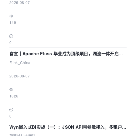
2026-08-07
|
149
|
0
官宣｜Apache Fluss 毕业成为顶级项目，湖流一体开启
Agentic Lake 全面实时化时代
Flink_China
|
2026-08-07
|
1826
|
0
Wyn嵌入式BI实战（一）：JSON API带参数接入，多租户数
据源配置指南 | 葡萄城技术团队
葡萄城技术团队