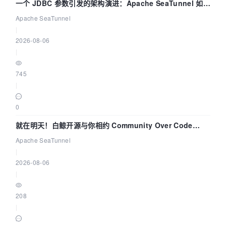
一个 JDBC 参数引发的架构演进：Apache SeaTunnel 如何
解决数据同步中的“定时 Flush”难题
Apache SeaTunnel
|
2026-08-06
|
745
|
0
就在明天！白鲸开源与你相约 Community Over Code
Asia 2026 主题演讲！
Apache SeaTunnel
|
2026-08-06
|
208
|