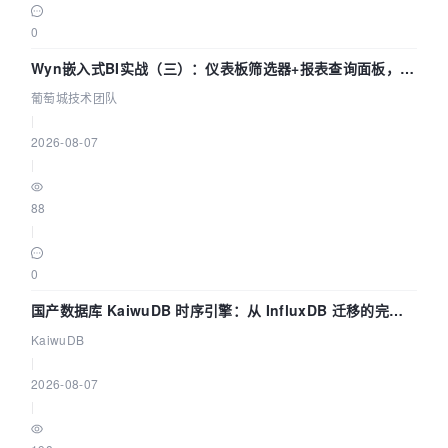
0
Wyn嵌入式BI实战（三）：仪表板筛选器+报表查询面板，参
数联动全闭环
葡萄城技术团队
|
2026-08-07
|
88
|
0
国产数据库 KaiwuDB 时序引擎：从 InfluxDB 迁移的完整
技术路径
KaiwuDB
|
2026-08-07
|