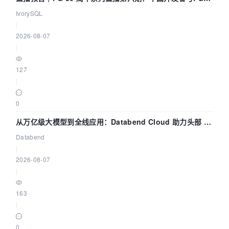
核——我们改得动吗？我们贡献了什么？
IvorySQL
|
2026-08-07
|
127
|
0
从万亿级大模型到全线应用：Databend Cloud 助力头部 AI
企业构建全链路 Trace 数据管道
Databend
|
2026-08-07
|
163
|
0