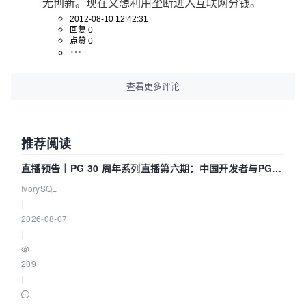
无创新。现在又想利用垄断进入互联网分钱。
2012-08-10 12:42:31
回复 0
点赞 0
查看更多评论
推荐阅读
直播预告｜PG 30 周年系列直播第六期：中国开发者与PG内
核——我们改得动吗？我们贡献了什么？
IvorySQL
|
2026-08-07
|
209
|