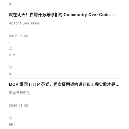
0
就在明天！白鲸开源与你相约 Community Over Code
Asia 2026 主题演讲！
Apache SeaTunnel
|
2026-08-06
|
215
|
0
MCP 重回 HTTP 范式，再次证明架构设计和工程实践才是稀
缺资源
阿里云云原生
|
2026-08-06
|
591