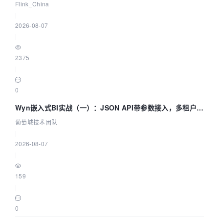
Agentic Lake 全面实时化时代
Flink_China
|
2026-08-07
|
2375
|
0
Wyn嵌入式BI实战（一）：JSON API带参数接入，多租户数
据源配置指南 | 葡萄城技术团队
葡萄城技术团队
|
2026-08-07
|
159
|
0