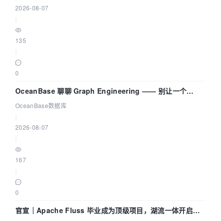
2026-08-07
|
135
|
0
OceanBase 聊聊 Graph Engineering —— 别让一个
Agent 既当运动员又
OceanBase数据库
|
2026-08-07
|
167
|
0
官宣｜Apache Fluss 毕业成为顶级项目，湖流一体开启