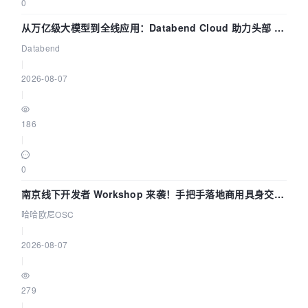
0
从万亿级大模型到全线应用：Databend Cloud 助力头部 AI
企业构建全链路 Trace 数据管道
Databend
|
2026-08-07
|
186
|
0
南京线下开发者 Workshop 来袭！手把手落地商用具身交互
智能 Agent 应用
哈哈欧尼OSC
|
2026-08-07
|
279
|