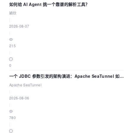
如何给 AI Agent 挑一个靠谱的解析工具？
颖欣
|
2026-08-07
|
215
|
0
一个 JDBC 参数引发的架构演进：Apache SeaTunnel 如何
解决数据同步中的“定时 Flush”难题
Apache SeaTunnel
|
2026-08-06
|
780
|