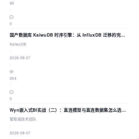
99
|
0
国产数据库 KaiwuDB 时序引擎：从 InfluxDB 迁移的完整
技术路径
KaiwuDB
|
2026-08-07
|
364
|
0
Wyn嵌入式BI实战（二）：直连模型与直连数据集怎么选，
参数为什么不生效？| 葡萄城技术团队
葡萄城技术团队
|
2026-08-07