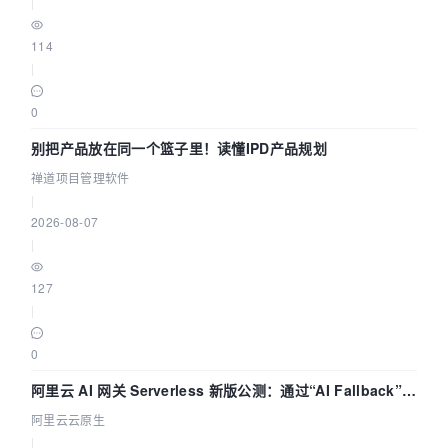
|
114
|
0
别把产品放在同一个篮子里！读懂IPD产品规划
禅道项目管理软件
|
2026-08-07
|
127
|
0
阿里云 AI 网关 Serverless 新版公测：通过“AI Fallback”与
拓扑可视化构建 AI 流量治理底座
阿里云云原生
|