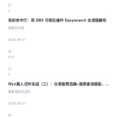
0
告别命令行：用 DBX 可视化操作 Easysearch 全流程解析
极限实验室
|
2026-08-07
|
419
|
0
Wyn嵌入式BI实战（三）：仪表板筛选器+报表查询面板，参
数联动全闭环
葡萄城技术团队
|
2026-08-07
|