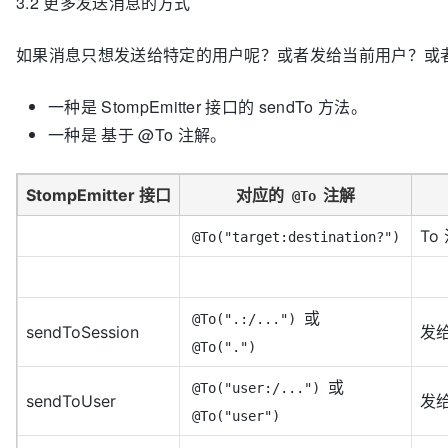
3.2 更多发送消息的方式
    stompEmitter.sendTo(
"/topic/shouts"
, json);

如果消息只想发送给特定的用户呢？或者发给当前用户？或者所有订
一种是 StompEmitter 接口的 sendTo 方法。
一种是 基于 @To 注解。
StompEmitter 接口
对应的
注解
@To
To
@To("target:destination?")
或
@To(".:/...")
sendToSession
发
@To(".")
或
@To("user:/...")
sendToUser
发
@To("user")