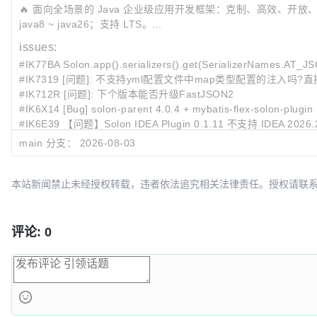
🔥 面向全场景的 Java 企业级应用开发框架：克制、高效、开放、
java8 ~ java26；支持 LTS。...
issues:
#IK77BA Solon.app().serializers().get(SerializerNames
#IK7319 [问题]: 不支持yml配置文件中map类型配置的注入吗?
#IK712R [问题]: 下个版本能否升级FastJSON2
#IK6X14 [Bug] solon‑parent 4.0.4 + mybatis‑flex‑solon‑plug
#IK6E39 【问题】Solon IDEA Plugin 0.1.11 不支持 IDEA 2026.
main 分支：
2026-08-03
最近提交:
2e658c1b
snack4 升为 4.0.58
94c62ff3
* fastjson 升为 1.2.84
本站新闻禁止未经授权转载，违者依法追究相关法律责任。授权请联系：oscbia
5de6c04d
README
评论: 0