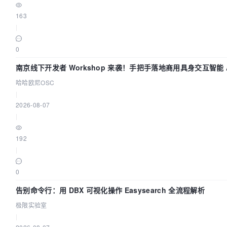
163
|
0
南京线下开发者 Workshop 来袭！手把手落地商用具身交互智能 A
哈哈欧尼OSC
|
2026-08-07
|
192
|
0
告别命令行：用 DBX 可视化操作 Easysearch 全流程解析
极限实验室
|