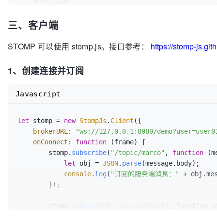
@Override
public
void
onError
(StompSession session, Throw
三、客户端
//可选：如果出错，反馈给客户端（比如用 "/user/app/
        getEmitter().sendToSession(session,

"/user/app/errors"
,

STOMP 可以使用 stomp.js。接口参考：
https://stomp-js.git
new
Message
(error.getMessage()));

    }

1、创建连接并订阅
Javascript
let
 stomp = 
new
StompJs
.
Client
({

brokerURL
: 
"ws://127.0.0.1:8080/demo?user=user0
onConnect
: 
function
 (
frame
) {

        stomp.
subscribe
(
"/topic/marco"
, 
function
 (
m
let
 obj = 
JSON
.
parse
(message.
body
);

console
.
log
(
"订阅的服务端消息："
 + obj.
me
        });

        stomp.
subscribe
(
"/app/getShout"
, 
function
 (
let
 obj = 
JSON
.
parse
(message.
body
);
