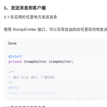
3、发送消息到客户端
3.1 在应用的任意地方发送消息
使用 StompEmitter 接口，可以实现自由的向任意目的地发
Java
@Inject
private
 StompEmitter stompEmitter;

/**

* 通过 http 接口，广播消息

*/
@Http
@Mapping("/broadcastShout")
public
void
broadcast
(Context ctx, Shout shout)
 {

String
json
=
 ctx.renderAndReturn(shout); 
//渲