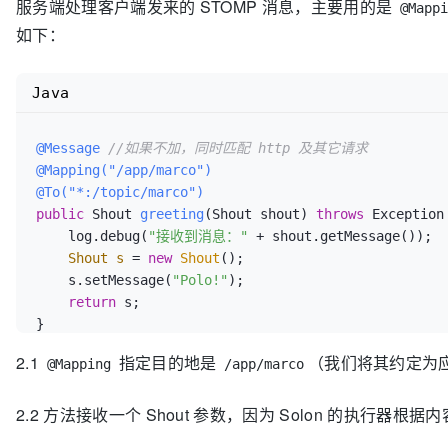
服务端处理客户端发来的 STOMP 消息，主要用的是
@Mapp
如下：
Java
@Message
//如果不加，同时匹配 http 及其它请求
@Mapping("/app/marco")
@To("*:/topic/marco")
public
 Shout 
greeting
(Shout shout)
throws
 Exception 
    log.debug(
"接收到消息："
 + shout.getMessage());

Shout
s
=
new
Shout
();

    s.setMessage(
"Polo!"
);

return
 s;

2.1
指定目的地是
（我们将其约定为
@Mapping
/app/marco
2.2 方法接收一个 Shout 参数，因为 Solon 的执行器根据