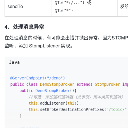
或
@To("*:/...")
sendTo
发
@To("*")
4、处理消息异常
在处理消息的时候，有可能会出错并抛出异常。因为STOM
监听，添加 StompListener 实现。
Java
@ServerEndpoint("/demo")
public
class
DemoStompBroker
extends
StompBroker
im
public
DemoStompBroker
()
{

//可选：添加鉴权监听器（此示例，用本类实现监听）
this
.addListener(
this
);

this
.setBrokerDestinationPrefixes(
"/topic/"
    }
