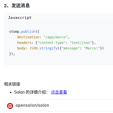
2、发送消息
console
.
log
(
"订阅的服务端应胜消息："
 + obj
        });

Javascript
        stomp.
subscribe
(
"/user/app/errors"
, 
functio
console
.
log
(
"订阅的服务端返回的异常消息："
 
stomp.
publish
({

        });

destination
: 
"/app/marco"
,

    }

headers
: {
"content-type"
: 
"text/json"
},

body
: 
JSON
.
stringify
({
"message"
: 
"Marco!"
})

});
相关链接
Solon
的详细介绍：
点击查看
opensolon/solon