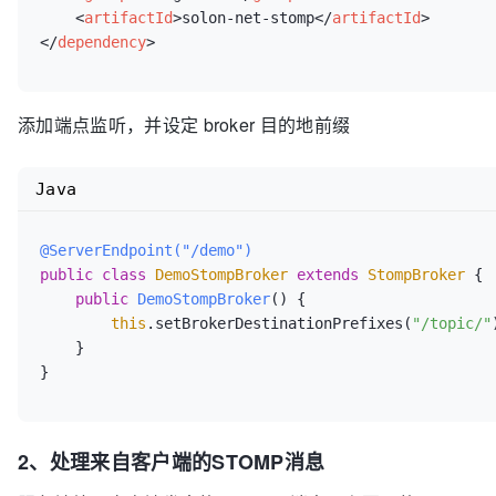
<
artifactId
>
solon-net-stomp
</
artifactId
>
</
dependency
>
添加端点监听，并设定 broker 目的地前缀
Java
@ServerEndpoint("/demo")
public
class
DemoStompBroker
extends
StompBroker
 {

public
DemoStompBroker
()
 {

this
.setBrokerDestinationPrefixes(
"/topic/"
    }

2、处理来自客户端的STOMP消息