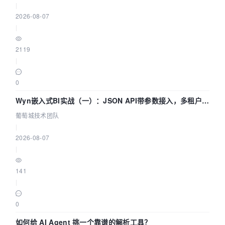
|
2026-08-07
|
2119
|
0
Wyn嵌入式BI实战（一）：JSON API带参数接入，多租户数
据源配置指南 | 葡萄城技术团队
葡萄城技术团队
|
2026-08-07
|
141
|
0
如何给 AI Agent 挑一个靠谱的解析工具？