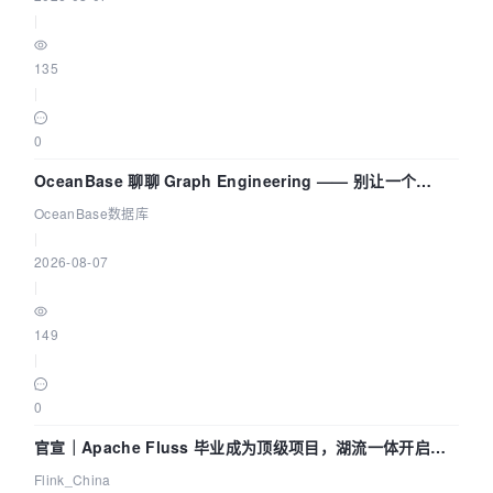
|
135
|
0
OceanBase 聊聊 Graph Engineering —— 别让一个
Agent 既当运动员又
OceanBase数据库
|
2026-08-07
|
149
|
0
官宣｜Apache Fluss 毕业成为顶级项目，湖流一体开启
Agentic Lake 全面实时化时代
Flink_China