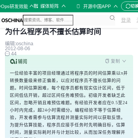
媒体矩阵
vOps研发效能
开源中国APP
切
登录
为什么程序员不擅长估算时间
编辑:oschina
2012-08-06
44
复制
一位经验丰富的项目经理通过将程序员的时间估算乘以π并
转换数量级来修正偏差，以应对程序员不擅长估算的问
题。时间估算困难，每个程序员都有现实估计区间，低于
区间低估开销，超过区间任务难预估。初级开发者缺乏此
区间，忽略开销且难预估难题。有经验开发者应在0.5至24
小时内完成，超24小时需细分。编程经验不等于估算经
验，开发者需参与估算流程并测量实际时间以获取反馈。
为提升估算技能，程序员应接手任务时先明确目标，估算
时间，测量实际耗时并与计划比较，从而加深任务理解并