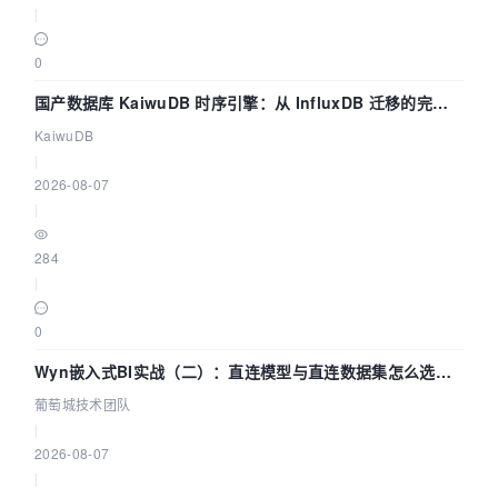
|
0
国产数据库 KaiwuDB 时序引擎：从 InfluxDB 迁移的完整
技术路径
KaiwuDB
|
2026-08-07
|
284
|
0
Wyn嵌入式BI实战（二）：直连模型与直连数据集怎么选，
参数为什么不生效？| 葡萄城技术团队
葡萄城技术团队
|
2026-08-07
|