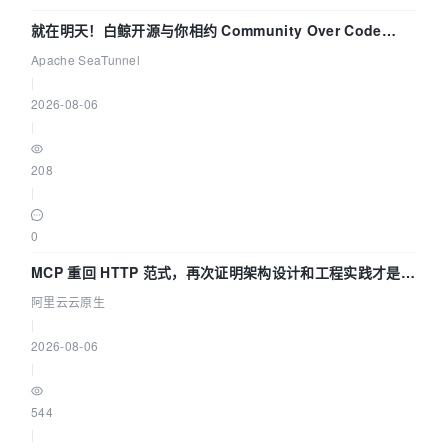
就在明天！白鲸开源与你相约 Community Over Code
Asia 2026 主题演讲！
Apache SeaTunnel
|
2026-08-06
|
208
|
0
MCP 重回 HTTP 范式，再次证明架构设计和工程实践才是稀
缺资源
阿里云云原生
|
2026-08-06
|
544
|