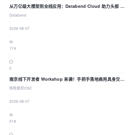
从万亿级大模型到全线应用：Databend Cloud 助力头部 AI
企业构建全链路 Trace 数据管道
Databend
|
2026-08-07
|
174
|
0
南京线下开发者 Workshop 来袭！手把手落地商用具身交互
智能 Agent 应用
哈哈欧尼OSC
|
2026-08-07
|
218
|