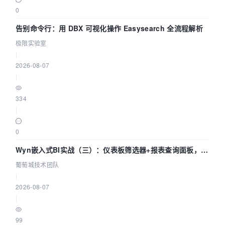
0
告别命令行：用 DBX 可视化操作 Easysearch 全流程解析
极限实验室
|
2026-08-07
|
334
|
0
Wyn嵌入式BI实战（三）：仪表板筛选器+报表查询面板，参
数联动全闭环
葡萄城技术团队
|
2026-08-07
|
99