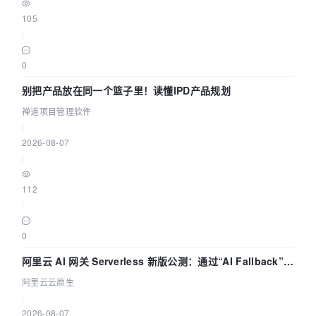
105
|
0
别把产品放在同一个篮子里！读懂IPD产品规划
禅道项目管理软件
|
2026-08-07
|
112
|
0
阿里云 AI 网关 Serverless 新版公测：通过“AI Fallback”与
拓扑可视化构建 AI 流量治理底座
阿里云云原生
|
2026-08-07