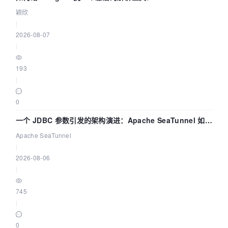
颖欣
|
2026-08-07
|
193
|
0
一个 JDBC 参数引发的架构演进：Apache SeaTunnel 如何
解决数据同步中的“定时 Flush”难题
Apache SeaTunnel
|
2026-08-06
|
745
|
0