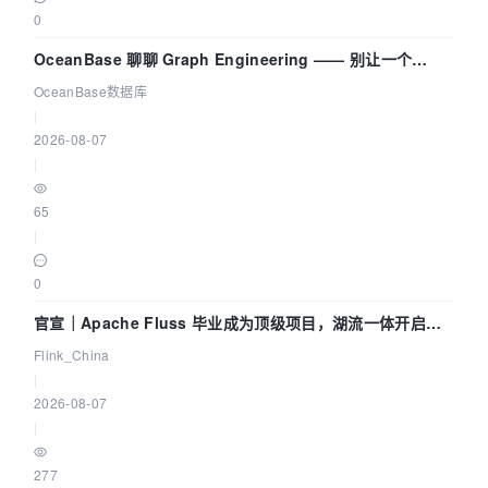
0
OceanBase 聊聊 Graph Engineering —— 别让一个
Agent 既当运动员又
OceanBase数据库
|
2026-08-07
|
65
|
0
官宣｜Apache Fluss 毕业成为顶级项目，湖流一体开启
Agentic Lake 全面实时化时代
Flink_China
|
2026-08-07
|
277