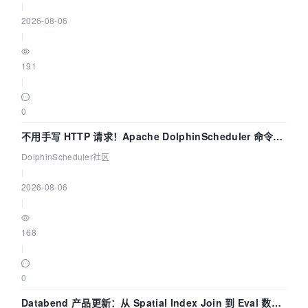
|
2026-08-06
|
191
|
0
不用手写 HTTP 请求！Apache DolphinScheduler 命令行
dsctl 两分钟上手
DolphinScheduler社区
|
2026-08-06
|
168
|
0
Databend 产品更新：从 Spatial Index Join 到 Eval 数据