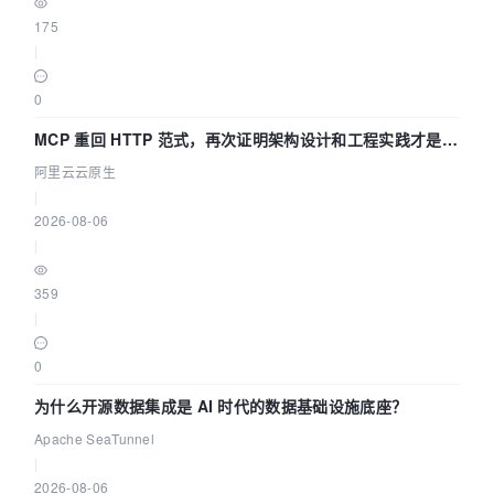
175
|
0
MCP 重回 HTTP 范式，再次证明架构设计和工程实践才是稀
缺资源
阿里云云原生
|
2026-08-06
|
359
|
0
为什么开源数据集成是 AI 时代的数据基础设施底座？
Apache SeaTunnel
|
2026-08-06