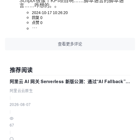
ScriptX很像个KPI项目啊……脚本语言的脚本语
言……咋想的。。
2024-10-17 10:26:20
回复 0
点赞 0
查看更多评论
推荐阅读
阿里云 AI 网关 Serverless 新版公测：通过“AI Fallback”与
拓扑可视化构建 AI 流量治理底座
阿里云云原生
|
2026-08-07
|
67
|