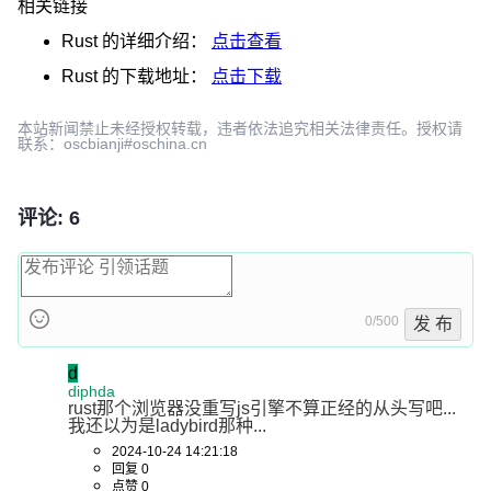
相关链接
Rust
的详细介绍：
点击查看
Rust
的下载地址：
点击下载
本站新闻禁止未经授权转载，违者依法追究相关法律责任。授权请
联系：oscbianji#oschina.cn
评论: 6
0/500
发 布
d
diphda
rust那个浏览器没重写js引擎不算正经的从头写吧...
我还以为是ladybird那种...
2024-10-24 14:21:18
回复 0
点赞 0