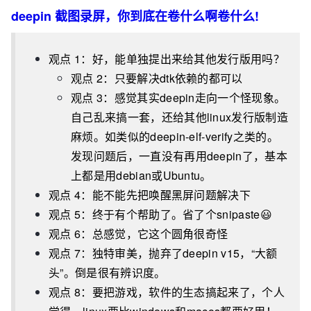
deepin 截图录屏，你到底在卷什么啊卷什么!
观点 1：好，能单独提出来给其他发行版用吗？
观点 2：只要解决dtk依赖的都可以
观点 3：感觉其实deepin走向一个怪现象。
自己乱来搞一套，还给其他linux发行版制造
麻烦。如类似的deepin-elf-verify之类的。
发现问题后，一直没有再用deepin了，基本
上都是用debian或Ubuntu。
观点 4：能不能先把唤醒黑屏问题解决下
观点 5：终于有个帮助了。省了个snipaste😃
观点 6：总感觉，它这个圆角很奇怪
观点 7：独特审美，抛弃了deepin v15，“大额
头”。倒是很有辨识度。
观点 8：要把游戏，软件的生态搞起来了，个人