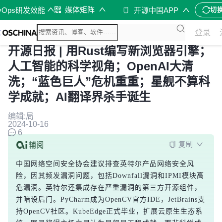
媒体矩阵
vOps研发效能
开源中国APP
切
登录
开源日报 | 用Rust编写新浏览器引擎；
人工智能的科学视角；OpenAI大清
洗；“蓝色巨人”危机重重；星舰不算科
学成就；AI翻译界杀手诞生
编辑:局
2024-10-16
6
复制
中国网络空间安全协会建议排查英特尔产品网络安全风
险，因其频发漏洞问题，包括Downfall漏洞和IPMI模块高
危漏洞。英特尔还集成存在严重漏洞的第三方开源组件，
并暗设后门。PyCharm成为OpenCV官方IDE，JetBrains支
持OpenCV社区。KubeEdge正式毕业，扩展云原生生态系