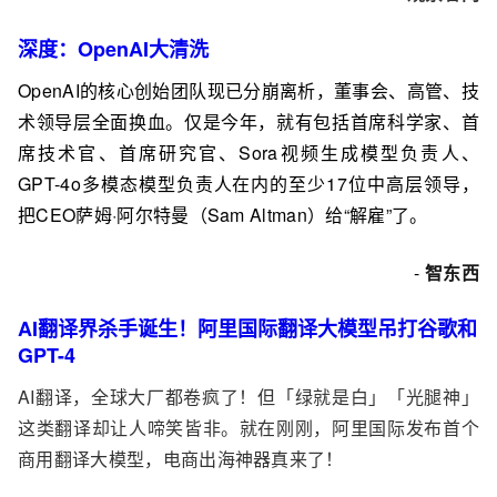
深度：OpenAI大清洗
OpenAI的核心创始团队现已分崩离析，董事会、高管、技
术领导层全面换血。仅是今年，就有包括首席科学家、首
席技术官、首席研究官、Sora视频生成模型负责人、
GPT-4o多模态模型负责人在内的至少17位中高层领导，
把CEO萨姆·阿尔特曼（Sam Altman）给“解雇”了。
-
智东西
AI翻译界杀手诞生！阿里国际翻译大模型吊打谷歌和
GPT-4
AI翻译，全球大厂都卷疯了！但「绿就是白」「光腿神」
这类翻译却让人啼笑皆非。就在刚刚，阿里国际发布首个
商用翻译大模型，电商出海神器真来了！