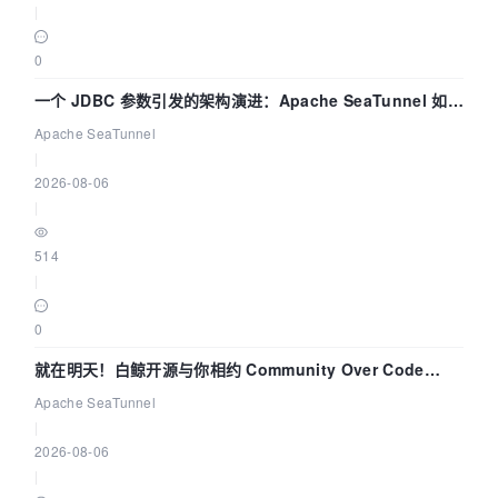
|
0
一个 JDBC 参数引发的架构演进：Apache SeaTunnel 如何
解决数据同步中的“定时 Flush”难题
Apache SeaTunnel
|
2026-08-06
|
514
|
0
就在明天！白鲸开源与你相约 Community Over Code
Asia 2026 主题演讲！
Apache SeaTunnel
|
2026-08-06
|