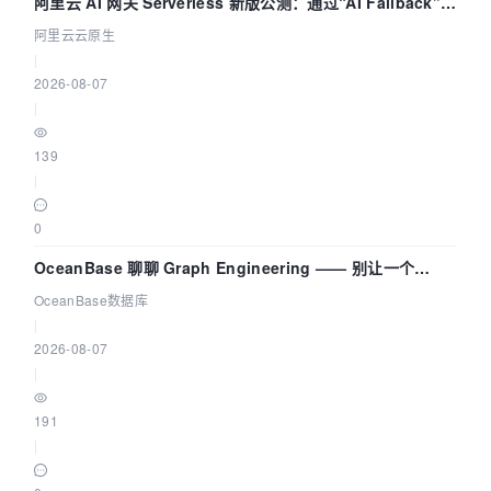
阿里云 AI 网关 Serverless 新版公测：通过“AI Fallback”与
拓扑可视化构建 AI 流量治理底座
阿里云云原生
|
2026-08-07
|
139
|
0
OceanBase 聊聊 Graph Engineering —— 别让一个
Agent 既当运动员又
OceanBase数据库
|
2026-08-07
|
191
|