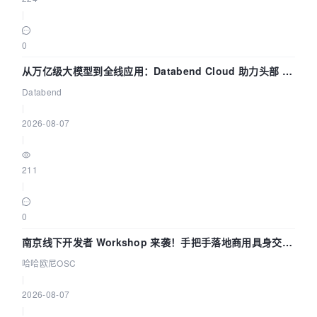
|
0
从万亿级大模型到全线应用：Databend Cloud 助力头部 AI
企业构建全链路 Trace 数据管道
Databend
|
2026-08-07
|
211
|
0
南京线下开发者 Workshop 来袭！手把手落地商用具身交互
智能 Agent 应用
哈哈欧尼OSC
|
2026-08-07
|