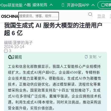
媒体矩阵
vOps研发效能
开源中国APP
切
登录
我国生成式 AI 服务大模型的注册用户
超 6 亿
编辑:菠萝的海子
2024-10-14
3
复制
工业和信息化部数据显示，我国人工智能核心产业规模持
续扩大，生成式AI用户超6亿，企业超4500家，专精特新
企业技术能力显著提升。德勤指出，生成式AI作为颠覆性
技术，正推动供应链优化，通过模型解读、流程优化等重
塑采购业务。国家政策支持及“十四五”规划推动下，生成
式AI在多领域广泛应用。戴耀华强调，企业应拥抱技术机
遇，利用生成式AI降本增效，同时关注挑战，推动采购运
营全面升级，实现价值创造。