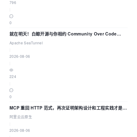
796
|
0
就在明天！白鲸开源与你相约 Community Over Code
Asia 2026 主题演讲！
Apache SeaTunnel
|
2026-08-06
|
224
|
0
MCP 重回 HTTP 范式，再次证明架构设计和工程实践才是稀
缺资源
阿里云云原生
|
2026-08-06
|