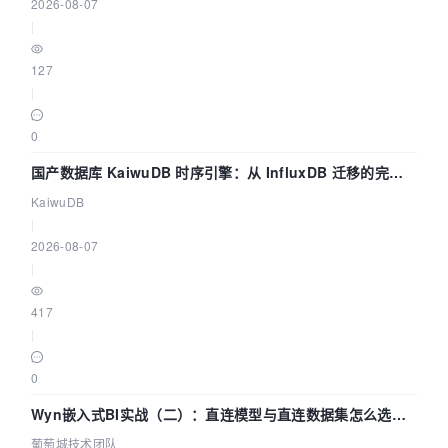
2026-08-07
|
127
|
0
国产数据库 KaiwuDB 时序引擎：从 InfluxDB 迁移的完整
技术路径
KaiwuDB
|
2026-08-07
|
417
|
0
Wyn嵌入式BI实战（二）：直连模型与直连数据集怎么选，
参数为什么不生效？| 葡萄城技术团队
葡萄城技术团队