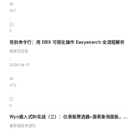
307
|
0
告别命令行：用 DBX 可视化操作 Easysearch 全流程解析
极限实验室
|
2026-08-07
|
470
|
0
Wyn嵌入式BI实战（三）：仪表板筛选器+报表查询面板，参
数联动全闭环
葡萄城技术团队
|