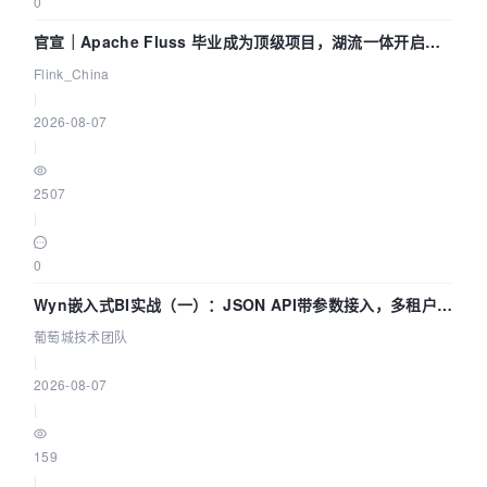
0
官宣｜Apache Fluss 毕业成为顶级项目，湖流一体开启
Agentic Lake 全面实时化时代
Flink_China
|
2026-08-07
|
2507
|
0
Wyn嵌入式BI实战（一）：JSON API带参数接入，多租户数
据源配置指南 | 葡萄城技术团队
葡萄城技术团队
|
2026-08-07
|
159
|