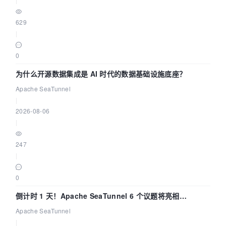
629
|
0
为什么开源数据集成是 AI 时代的数据基础设施底座？
Apache SeaTunnel
|
2026-08-06
|
247
|
0
倒计时 1 天！Apache SeaTunnel 6 个议题将亮相
Community Over Code Asia 2026
Apache SeaTunnel
|