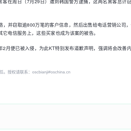
客在周日（7月29日）遭到韩国警方逮捕，这两名黑客总计窃
络，并窃取逾800万笔的客户信息，然后出售给电话营销公司
其它电信服务上，这些买家也成为该案的被告。
年2月便已被入侵，为此KT特别发布道歉声明，强调将会改善
系：oscbianji#oschina.cn