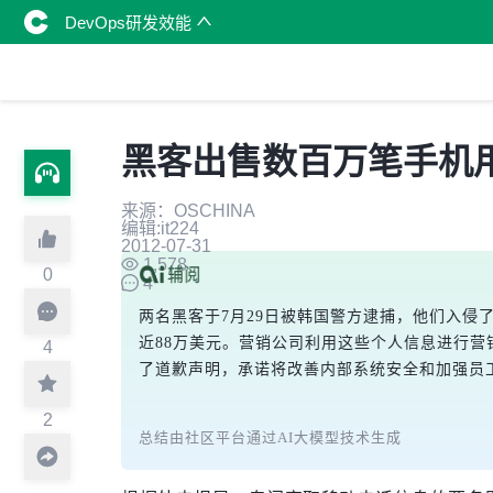
DevOps研发效能
黑客出售数百万笔手机
来源：OSCHINA
编辑:it224
2012-07-31
1,578
0
4
两名黑客于7月29日被韩国警方逮捕，他们入侵
近88万美元。营销公司利用这些个人信息进行营
4
了道歉声明，承诺将改善内部系统安全和加强员
2
总结由社区平台通过AI大模型技术生成