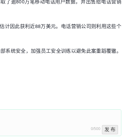
取了逾800万笔移动电话用户数据，并出售给电话营销
，估计因此获利近88万美元。电话营销公司则利用这些个
内部系统安全，加强员工安全训练以避免此案重蹈覆辙。
0/500
发 布