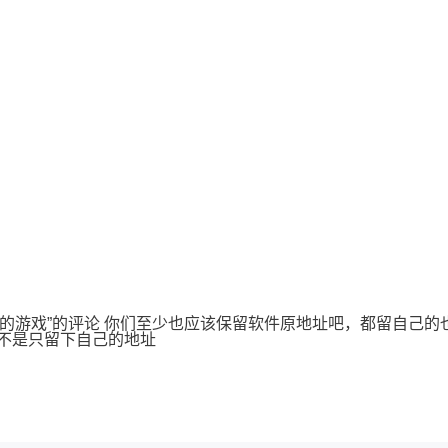
八的游戏”的评论 你们至少也应该保留软件原地址吧，都留自己的也太
不是只留下自己的地址