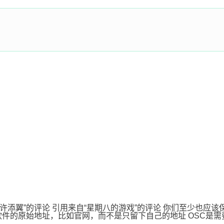
“许添翼”的评论 引用来自“星期八的游戏”的评论 你们至少也应
保留软件的原始地址，比如官网，而不是只留下自己的地址 OSC