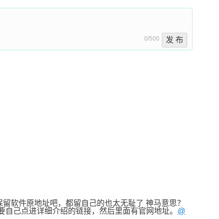
0/500
发 布
该保留软件原地址吧，都留自己的也太无耻了 神马意思？ 
是需要自己点进详细介绍的链接，然后里面有官网地址。
@