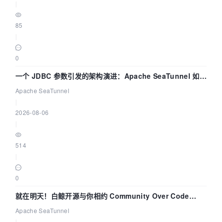
|
85
|
0
一个 JDBC 参数引发的架构演进：Apache SeaTunnel 如何
解决数据同步中的“定时 Flush”难题
Apache SeaTunnel
|
2026-08-06
|
514
|
0
就在明天！白鲸开源与你相约 Community Over Code
Asia 2026 主题演讲！
Apache SeaTunnel
|