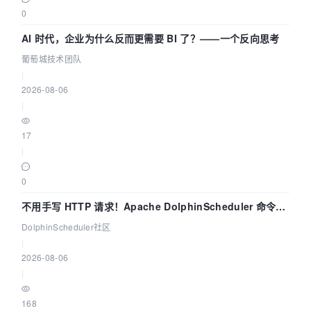
0
AI 时代，企业为什么反而更需要 BI 了？——一个反向思考
葡萄城技术团队
|
2026-08-06
|
17
|
0
不用手写 HTTP 请求！Apache DolphinScheduler 命令行
dsctl 两分钟上手
DolphinScheduler社区
|
2026-08-06
|
168