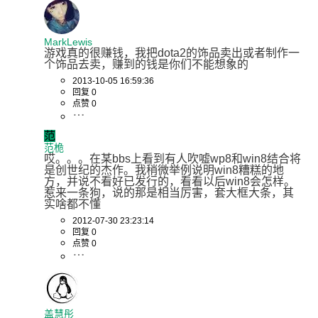
MarkLewis
游戏真的很赚钱，我把dota2的饰品卖出或者制作一
个饰品去卖，赚到的钱是你们不能想象的
2013-10-05 16:59:36
回复 0
点赞 0
范
范桅
哎。。。在某bbs上看到有人吹嘘wp8和win8结合将
是创世纪的杰作。我稍微举例说明win8糟糕的地
方，并说不看好已发行的，看看以后win8会怎样。
惹来一条狗，说的那是相当厉害，套大框大条，其
实啥都不懂
2012-07-30 23:23:14
回复 0
点赞 0
盖慧彤