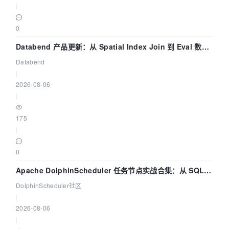
|
0
Databend 产品更新：从 Spatial Index Join 到 Eval 数据
管道
Databend
|
2026-08-06
|
175
|
0
Apache DolphinScheduler 任务节点实战合集：从 SQL、
DataX 到 Spark、Flink 一次配置全打通
DolphinScheduler社区
|
2026-08-06
|