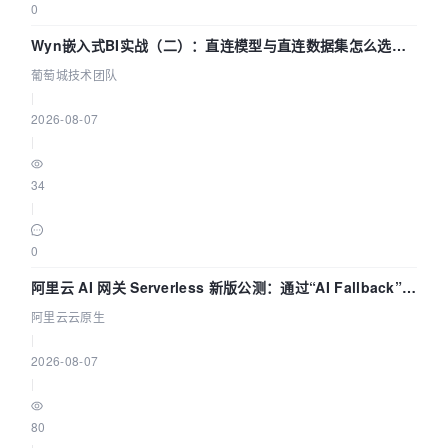
0
Wyn嵌入式BI实战（二）：直连模型与直连数据集怎么选，
参数为什么不生效？| 葡萄城技术团队
葡萄城技术团队
|
2026-08-07
|
34
|
0
阿里云 AI 网关 Serverless 新版公测：通过“AI Fallback”与
拓扑可视化构建 AI 流量治理底座
阿里云云原生
|
2026-08-07
|
80