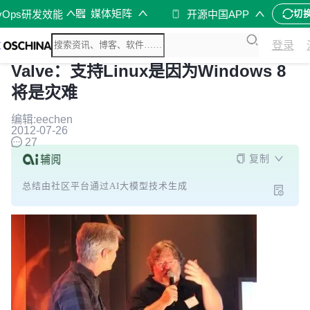
媒体矩阵
vOps研发效能
开源中国APP
切
登录
Valve：支持Linux是因为Windows 8
将是灾难
编辑:eechen
2012-07-26
27
复制
总结由社区平台通过AI大模型技术生成