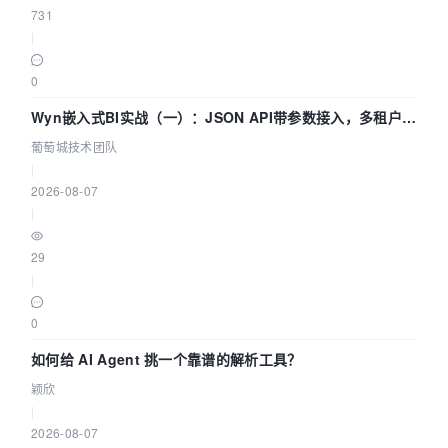
731
|
0
Wyn嵌入式BI实战（一）：JSON API带参数接入，多租户数
据源配置指南 | 葡萄城技术团队
葡萄城技术团队
|
2026-08-07
|
29
|
0
如何给 AI Agent 挑一个靠谱的解析工具？
颖欣
|
2026-08-07