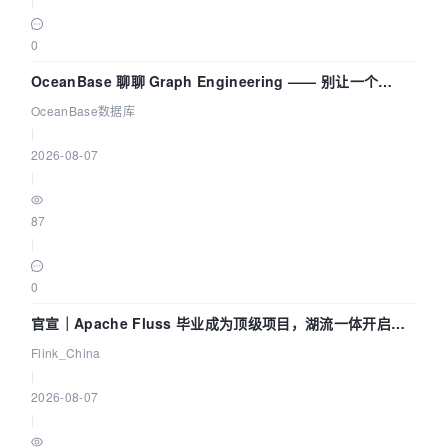
|
0
OceanBase 聊聊 Graph Engineering —— 别让一个
Agent 既当运动员又
OceanBase数据库
|
2026-08-07
|
87
|
0
官宣｜Apache Fluss 毕业成为顶级项目，湖流一体开启
Agentic Lake 全面实时化时代
Flink_China
|
2026-08-07
|