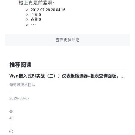
楼上真是前辈啊~
2012-07-28 20:04:16
回复 0
点赞 0
查看更多评论
推荐阅读
Wyn嵌入式BI实战（三）：仪表板筛选器+报表查询面板，参
数联动全闭环
葡萄城技术团队
|
2026-08-07
|
40
|