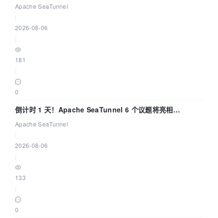
Apache SeaTunnel
|
2026-08-06
|
181
|
0
倒计时 1 天！Apache SeaTunnel 6 个议题将亮相
Community Over Code Asia 2026
Apache SeaTunnel
|
2026-08-06
|
133
|
0