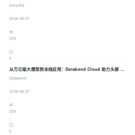
核——我们改得动吗？我们贡献了什么？
IvorySQL
|
2026-08-07
|
239
|
0
从万亿级大模型到全线应用：Databend Cloud 助力头部 AI
企业构建全链路 Trace 数据管道
Databend
|
2026-08-07
|
226
|
0