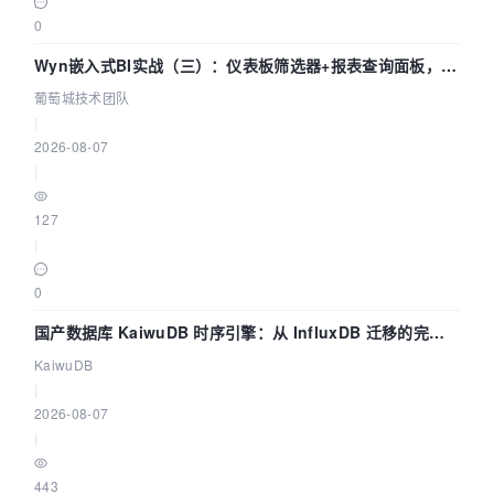
0
Wyn嵌入式BI实战（三）：仪表板筛选器+报表查询面板，参
数联动全闭环
葡萄城技术团队
|
2026-08-07
|
127
|
0
国产数据库 KaiwuDB 时序引擎：从 InfluxDB 迁移的完整
技术路径
KaiwuDB
|
2026-08-07
|
443