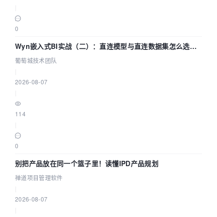
|
0
Wyn嵌入式BI实战（二）：直连模型与直连数据集怎么选，
参数为什么不生效？| 葡萄城技术团队
葡萄城技术团队
|
2026-08-07
|
114
|
0
别把产品放在同一个篮子里！读懂IPD产品规划
禅道项目管理软件
|
2026-08-07
|