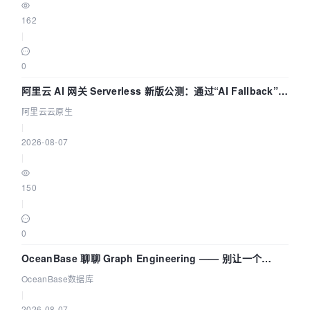
162
|
0
阿里云 AI 网关 Serverless 新版公测：通过“AI Fallback”与
拓扑可视化构建 AI 流量治理底座
阿里云云原生
|
2026-08-07
|
150
|
0
OceanBase 聊聊 Graph Engineering —— 别让一个
Agent 既当运动员又
OceanBase数据库
|
2026-08-07