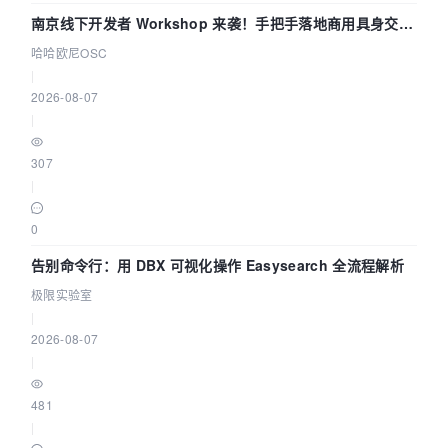
南京线下开发者 Workshop 来袭！手把手落地商用具身交互
智能 Agent 应用
哈哈欧尼OSC
|
2026-08-07
|
307
|
0
告别命令行：用 DBX 可视化操作 Easysearch 全流程解析
极限实验室
|
2026-08-07
|
481
|