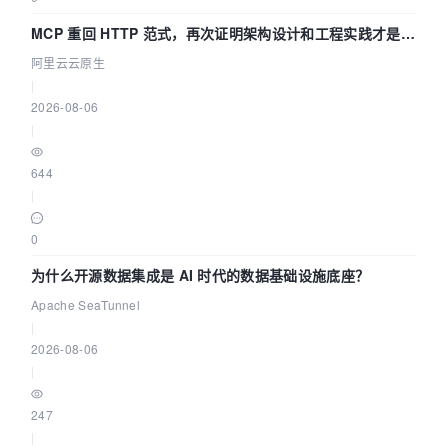
MCP 重回 HTTP 范式，再次证明架构设计和工程实践才是稀
缺资源
阿里云云原生
|
2026-08-06
|
644
|
0
为什么开源数据集成是 AI 时代的数据基础设施底座？
Apache SeaTunnel
|
2026-08-06
|
247
|