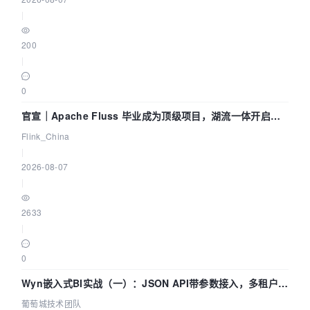
|
200
|
0
官宣｜Apache Fluss 毕业成为顶级项目，湖流一体开启
Agentic Lake 全面实时化时代
Flink_China
|
2026-08-07
|
2633
|
0
Wyn嵌入式BI实战（一）：JSON API带参数接入，多租户数
据源配置指南 | 葡萄城技术团队
葡萄城技术团队