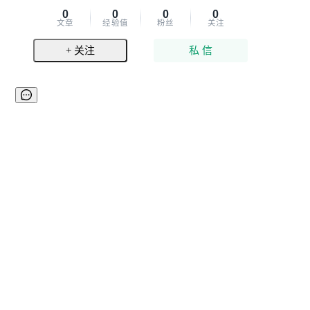
0
0
0
0
文章
经验值
粉丝
关注
+ 关注
私 信