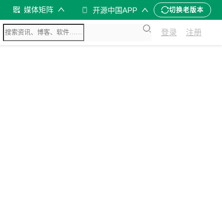
媒体矩阵
开源中国APP
切换老版本
登录
注册