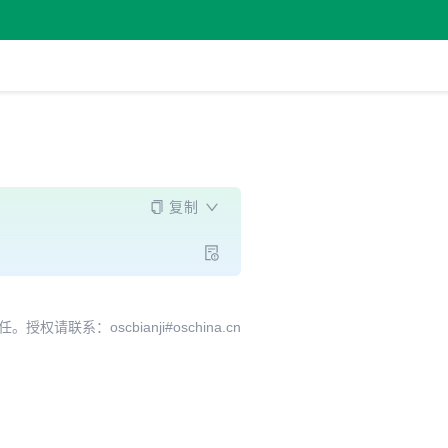
复制
系：oscbianji#oschina.cn