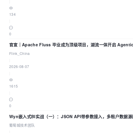
|
134
|
0
官宣｜Apache Fluss 毕业成为顶级项目，湖流一体开启 Agentic 
面实时化时代
Flink_China
|
2026-08-07
|
1615
|
0
Wyn嵌入式BI实战（一）：JSON API带参数接入，多租户数据源
葡萄城技术团队
葡萄城技术团队
|