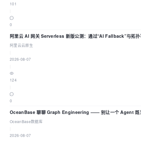
101
|
0
阿里云 AI 网关 Serverless 新版公测：通过“AI Fallback”与
AI 流量治理底座
阿里云云原生
|
2026-08-07
|
124
|
0
OceanBase 聊聊 Graph Engineering —— 别让一个 Agen
OceanBase数据库
|
2026-08-07