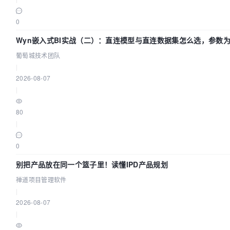
0
Wyn嵌入式BI实战（二）：直连模型与直连数据集怎么选，参数
效？| 葡萄城技术团队
葡萄城技术团队
|
2026-08-07
|
80
|
0
别把产品放在同一个篮子里！读懂IPD产品规划
禅道项目管理软件
|
2026-08-07
|