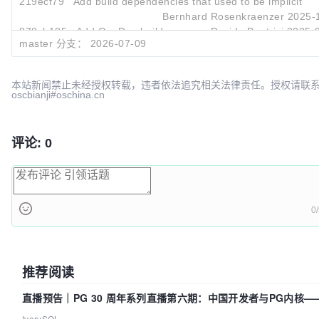
219ecf79
Add build dependencies that used to be implicit
Bernhard Rosenkraenzer
2025-
878cb185
Add OneDev buildspec
Davide Beatrici
2025-
master 分支：
2026-07-09
本站新闻禁止未经授权转载，违者依法追究相关法律责任。授权请联
oscbianji#oschina.cn
评论: 0
0
推荐阅读
直播预告｜PG 30 周年系列直播第六期：中国开发者与PG内核—
动吗？我们贡献了什么？
IvorySQL