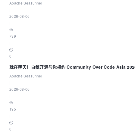
的“定时 Flush”难题
Apache SeaTunnel
|
2026-08-06
|
739
|
0
就在明天！白鲸开源与你相约 Community Over Code Asia 20
讲！
Apache SeaTunnel
|
2026-08-06
|
195
|
0