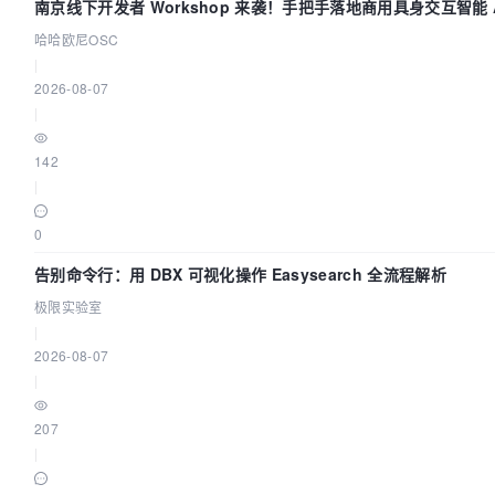
南京线下开发者 Workshop 来袭！手把手落地商用具身交互智能 A
用
哈哈欧尼OSC
|
2026-08-07
|
142
|
0
告别命令行：用 DBX 可视化操作 Easysearch 全流程解析
极限实验室
|
2026-08-07
|
207
|