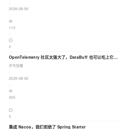
|
2026-08-06
|
110
|
0
OpenTelemetry 社区太强大了，DataBuff 也可以吃上它的
eBPF 链路了
乒乓狂魔
|
2026-08-06
|
355
|
0
集成 Nacos，我们拒绝了 Spring Starter