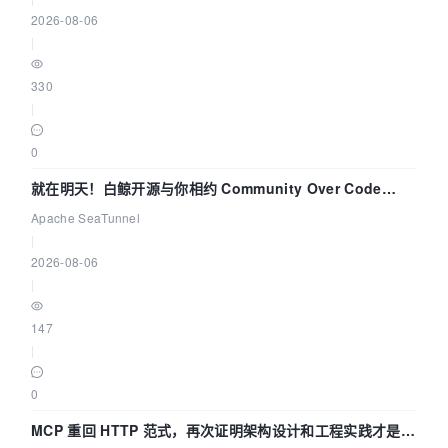
2026-08-06
|
330
|
0
就在明天！白鲸开源与你相约 Community Over Code
Asia 2026 主题演讲！
Apache SeaTunnel
|
2026-08-06
|
147
|
0
MCP 重回 HTTP 范式，再次证明架构设计和工程实践才是稀