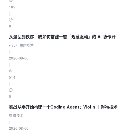
189
|
0
从混乱到秩序：我如何搭建一套「规范驱动」的 AI 协作开发
体系
vivo互联网技术
|
2026-08-06
|
514
|
0
实战从零开始构建一个Coding Agent：Violin ｜得物技术
得物技术
|
2026-08-06