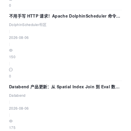
0
不用手写 HTTP 请求！Apache DolphinScheduler 命令行
dsctl 两分钟上手
DolphinScheduler社区
|
2026-08-06
|
150
|
0
Databend 产品更新：从 Spatial Index Join 到 Eval 数据
管道
Databend
|
2026-08-06
|
175