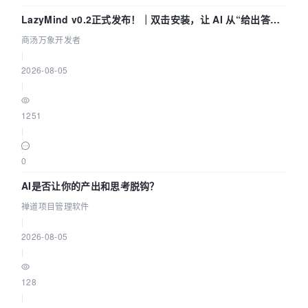
LazyMind v0.2正式发布！｜双击安装，让 AI 从“给出答案”
走到“完成交付”
商汤万象开发者
|
2026-08-05
|
1251
|
0
AI是否让你的产出和思考脱钩？
禅道项目管理软件
|
2026-08-05
|
128
|