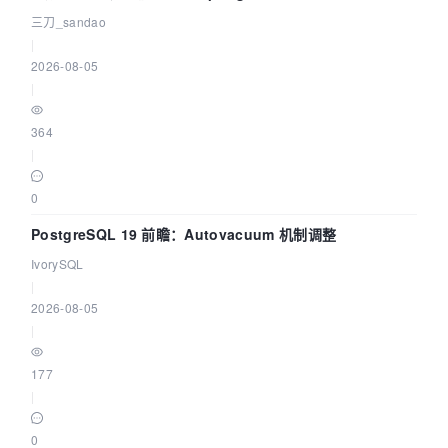
三刀_sandao
|
2026-08-05
|
364
|
0
PostgreSQL 19 前瞻：Autovacuum 机制调整
IvorySQL
|
2026-08-05
|
177
|
0