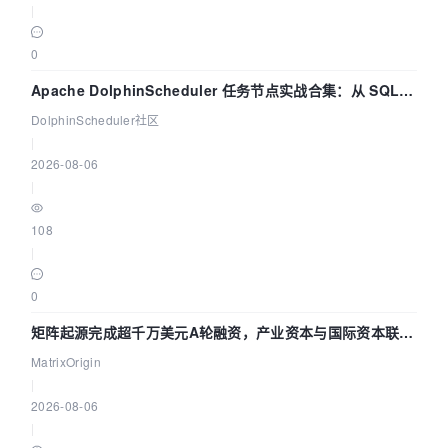
|
0
Apache DolphinScheduler 任务节点实战合集：从 SQL、
DataX 到 Spark、Flink 一次配置全打通
DolphinScheduler社区
|
2026-08-06
|
108
|
0
矩阵起源完成超千万美元A轮融资，产业资本与国际资本联手
押注企业级AI基础设施赛道
MatrixOrigin
|
2026-08-06
|