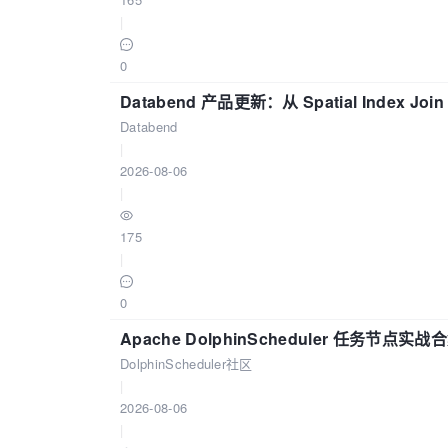
|
0
Databend 产品更新：从 Spatial Index Joi
Databend
|
2026-08-06
|
175
|
0
Apache DolphinScheduler 任务节点实
DolphinScheduler社区
|
2026-08-06
|