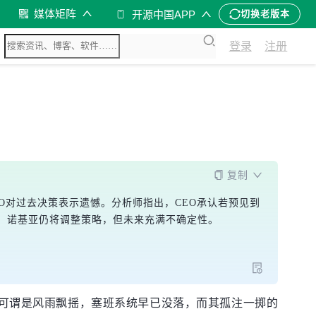
媒体矩阵
开源中国APP
切换老版本
登录
注册
复制
EO对过去决策表示遗憾。分析师指出，CEO承认若预见到
，诺基亚仍将调整策略，但未来充满不确定性。
境况可谓是风雨飘摇，塞班系统早已没落，而其孤注一掷的