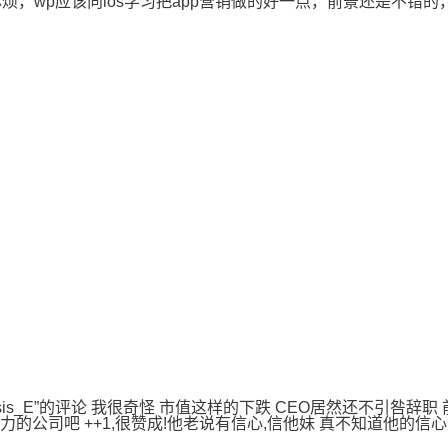
植麻烦，wp应该向ios学习把app营销做的好一点，前景还是不
esis_E”的评论 我很奇怪 市值这样的下跌 CEO居然还不引咎
的公司吧 ++1,很赞成!他老说有信心,信他妹 真不知道他的信