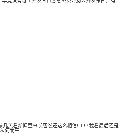
错的，毕竟没有哪个开发人员愿意免费为别人开发东西，有
辞职 前几天看新闻董事长居然还这么相信CEO 我看最后还是
心从何而来