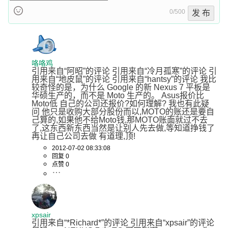
0/500
发 布
咯咯鸡
引用来自“阿昭”的评论 引用来自“冷月孤寒”的评论 引
用来自“地皮鼠”的评论 引用来自“hantsy”的评论 我比
较奇怪的是，为什么 Google 的新 Nexus 7 平板是
华硕生产的，而不是 Moto 生产的。 Asus报价比
Moto低 自己的公司还报价?如何理解? 我也有此疑
问 他只是收购大部分股份而以,MOTO的账还是要自
己算的,如果他不给Moto钱,那MOTO账面就过不去
了,这东西新东西当然是让别人先去做,等知道挣钱了
再让自己公司去做 有道理,顶!
2012-07-02 08:33:08
回复 0
点赞 0
xpsair
引用来自“*Richard*”的评论 引用来自“xpsair”的评论 