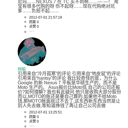
尼玛……NEXUS 7 在 TC 买不到啊……— —！ 淘
宝有很多代购的呀 伤不起呀……现在代购绝对坑
爹……负担不起……
2012-07-01 21:57:19
回复 0
点赞 0
阿昭
引用来自“冷月孤寒”的评论 引用来自“地皮鼠”的评论 
引用来自“hantsy”的评论 我比较奇怪的是，为什么 
Google 的新 Nexus 7 平板是华硕生产的，而不是 
Moto 生产的。 Asus报价比Moto低 自己的公司还报
价?如何理解? 我也有此疑问 他只是收购大部分股份
而以,MOTO的账还是要自己算的,如果他不给Moto
钱,那MOTO账面就过不去了,这东西新东西当然是让
别人先去做,等知道挣钱了再让自己公司去做
2012-07-01 13:25:51
回复 0
点赞 0