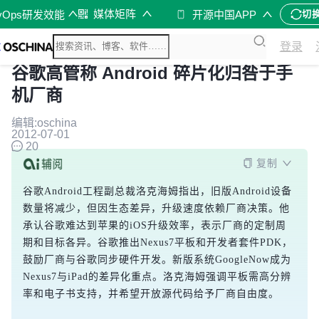
媒体矩阵
vOps研发效能
开源中国APP
切
登录
谷歌高管称 Android 碎片化归咎于手
机厂商
编辑:oschina
2012-07-01
20
复制
谷歌Android工程副总裁洛克海姆指出，旧版Android设备
数量将减少，但因生态差异，升级速度依赖厂商决策。他
承认谷歌难达到苹果的iOS升级效率，表示厂商的定制周
期和目标各异。谷歌推出Nexus7平板和开发者套件PDK，
鼓励厂商与谷歌同步硬件开发。新版系统GoogleNow成为
Nexus7与iPad的差异化重点。洛克海姆强调平板需高分辨
率和电子书支持，并希望开放源代码给予厂商自由度。