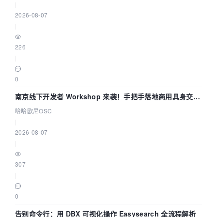
|
2026-08-07
|
226
|
0
南京线下开发者 Workshop 来袭！手把手落地商用具身交互
智能 Agent 应用
哈哈欧尼OSC
|
2026-08-07
|
307
|
0
告别命令行：用 DBX 可视化操作 Easysearch 全流程解析