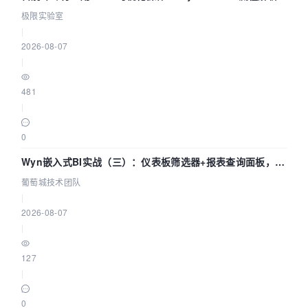
极限实验室
|
2026-08-07
|
481
|
0
Wyn嵌入式BI实战（三）：仪表板筛选器+报表查询面板，参
数联动全闭环
葡萄城技术团队
|
2026-08-07
|
127
|
0