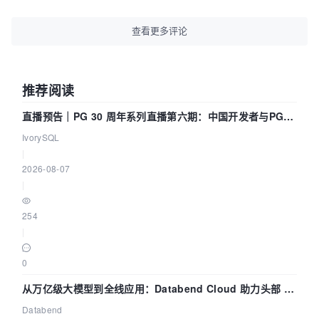
查看更多评论
推荐阅读
直播预告｜PG 30 周年系列直播第六期：中国开发者与PG内
核——我们改得动吗？我们贡献了什么？
IvorySQL
|
2026-08-07
|
254
|
0
从万亿级大模型到全线应用：Databend Cloud 助力头部 AI
企业构建全链路 Trace 数据管道
Databend