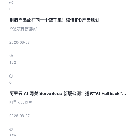
0
别把产品放在同一个篮子里！读懂IPD产品规划
禅道项目管理软件
|
2026-08-07
|
162
|
0
阿里云 AI 网关 Serverless 新版公测：通过“AI Fallback”与
拓扑可视化构建 AI 流量治理底座
阿里云云原生
|
2026-08-07
|
170