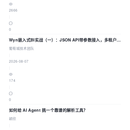
2666
|
0
Wyn嵌入式BI实战（一）：JSON API带参数接入，多租户数
据源配置指南 | 葡萄城技术团队
葡萄城技术团队
|
2026-08-07
|
174
|
0
如何给 AI Agent 挑一个靠谱的解析工具？
颖欣
|