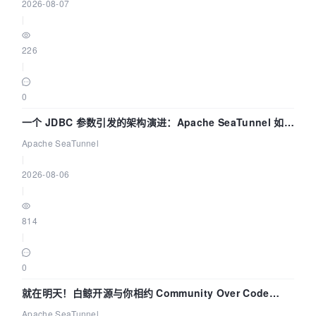
2026-08-07
|
226
|
0
一个 JDBC 参数引发的架构演进：Apache SeaTunnel 如何
解决数据同步中的“定时 Flush”难题
Apache SeaTunnel
|
2026-08-06
|
814
|
0
就在明天！白鲸开源与你相约 Community Over Code
Asia 2026 主题演讲！
Apache SeaTunnel