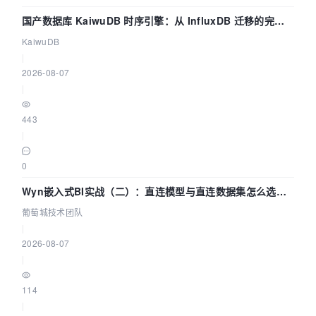
国产数据库 KaiwuDB 时序引擎：从 InfluxDB 迁移的完整
技术路径
KaiwuDB
|
2026-08-07
|
443
|
0
Wyn嵌入式BI实战（二）：直连模型与直连数据集怎么选，
参数为什么不生效？| 葡萄城技术团队
葡萄城技术团队
|
2026-08-07
|
114
|