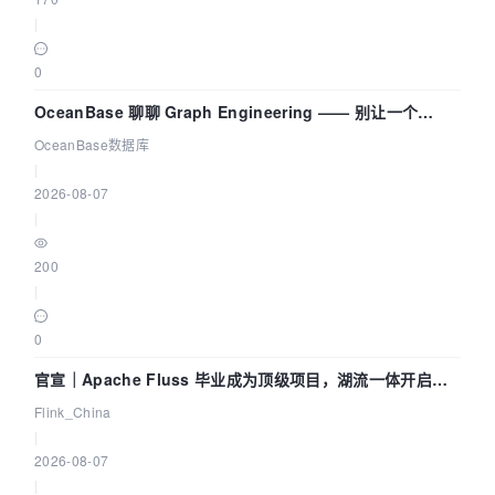
|
0
OceanBase 聊聊 Graph Engineering —— 别让一个
Agent 既当运动员又
OceanBase数据库
|
2026-08-07
|
200
|
0
官宣｜Apache Fluss 毕业成为顶级项目，湖流一体开启
Agentic Lake 全面实时化时代
Flink_China
|
2026-08-07
|