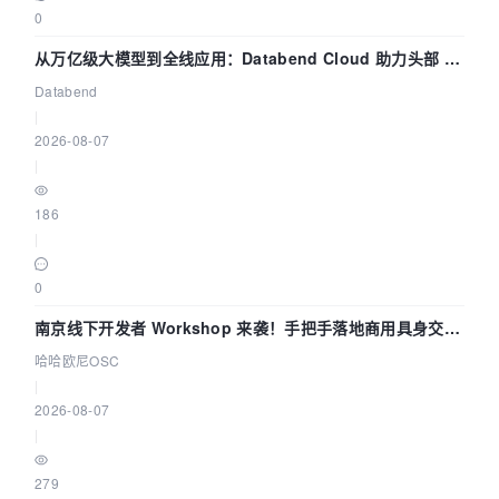
0
从万亿级大模型到全线应用：Databend Cloud 助力头部 AI
企业构建全链路 Trace 数据管道
Databend
|
2026-08-07
|
186
|
0
南京线下开发者 Workshop 来袭！手把手落地商用具身交互
智能 Agent 应用
哈哈欧尼OSC
|
2026-08-07
|
279