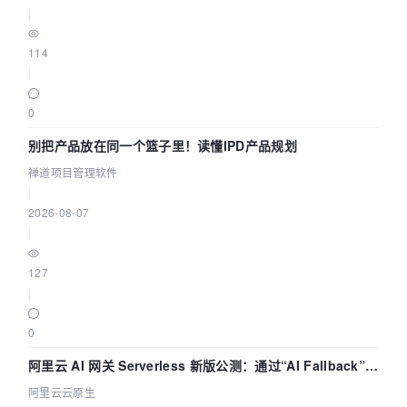
|
114
|
0
别把产品放在同一个篮子里！读懂IPD产品规划
禅道项目管理软件
|
2026-08-07
|
127
|
0
阿里云 AI 网关 Serverless 新版公测：通过“AI Fallback”与
拓扑可视化构建 AI 流量治理底座
阿里云云原生