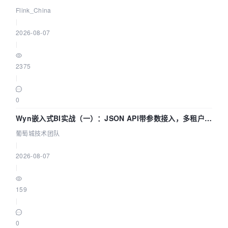
Agentic Lake 全面实时化时代
Flink_China
|
2026-08-07
|
2375
|
0
Wyn嵌入式BI实战（一）：JSON API带参数接入，多租户数
据源配置指南 | 葡萄城技术团队
葡萄城技术团队
|
2026-08-07
|
159
|
0