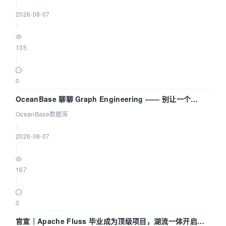
|
2026-08-07
|
135
|
0
OceanBase 聊聊 Graph Engineering —— 别让一个
Agent 既当运动员又
OceanBase数据库
|
2026-08-07
|
167
|
0
官宣｜Apache Fluss 毕业成为顶级项目，湖流一体开启