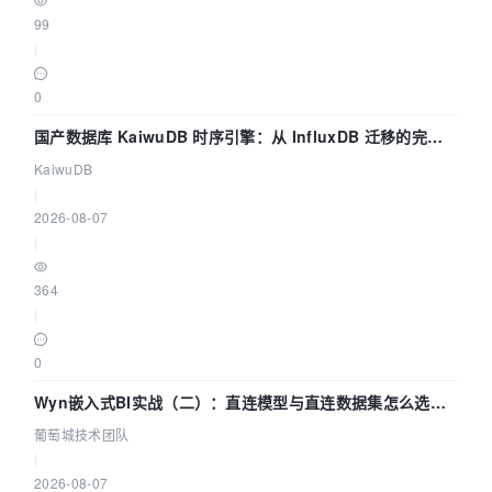
99
|
0
国产数据库 KaiwuDB 时序引擎：从 InfluxDB 迁移的完整
技术路径
KaiwuDB
|
2026-08-07
|
364
|
0
Wyn嵌入式BI实战（二）：直连模型与直连数据集怎么选，
参数为什么不生效？| 葡萄城技术团队
葡萄城技术团队
|
2026-08-07