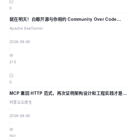
0
就在明天！白鲸开源与你相约 Community Over Code
Asia 2026 主题演讲！
Apache SeaTunnel
|
2026-08-06
|
215
|
0
MCP 重回 HTTP 范式，再次证明架构设计和工程实践才是稀
缺资源
阿里云云原生
|
2026-08-06
|
591