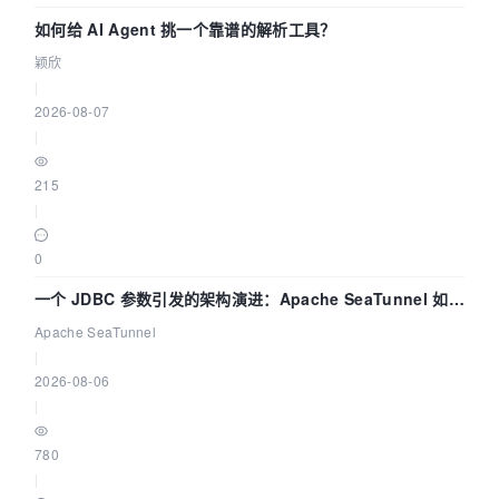
如何给 AI Agent 挑一个靠谱的解析工具？
颖欣
|
2026-08-07
|
215
|
0
一个 JDBC 参数引发的架构演进：Apache SeaTunnel 如何
解决数据同步中的“定时 Flush”难题
Apache SeaTunnel
|
2026-08-06
|
780
|