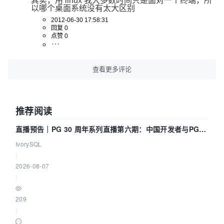
其实，用 linux 我大多数时间只是面对一个终端，所
以哪个桌面系统没有太大区别
2012-06-30 17:58:31
回复 0
点赞 0
查看更多评论
推荐阅读
直播预告｜PG 30 周年系列直播第六期：中国开发者与PG内
核——我们改得动吗？我们贡献了什么？
IvorySQL
|
2026-08-07
|
209
|