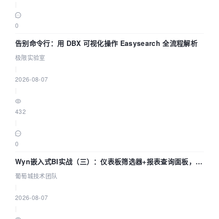
|
0
告别命令行：用 DBX 可视化操作 Easysearch 全流程解析
极限实验室
|
2026-08-07
|
432
|
0
Wyn嵌入式BI实战（三）：仪表板筛选器+报表查询面板，参
数联动全闭环
葡萄城技术团队
|
2026-08-07
|