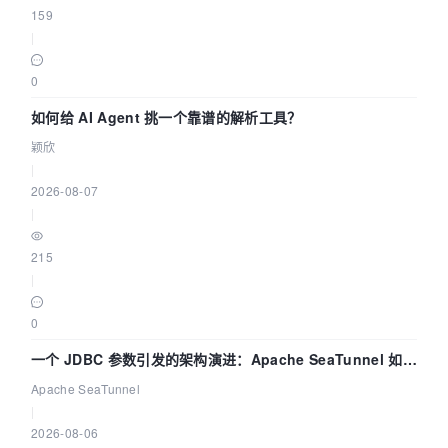
159
|
0
如何给 AI Agent 挑一个靠谱的解析工具？
颖欣
|
2026-08-07
|
215
|
0
一个 JDBC 参数引发的架构演进：Apache SeaTunnel 如何
解决数据同步中的“定时 Flush”难题
Apache SeaTunnel
|
2026-08-06