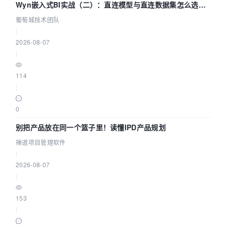
Wyn嵌入式BI实战（二）：直连模型与直连数据集怎么选，
参数为什么不生效？| 葡萄城技术团队
葡萄城技术团队
|
2026-08-07
|
114
|
0
别把产品放在同一个篮子里！读懂IPD产品规划
禅道项目管理软件
|
2026-08-07
|
153
|