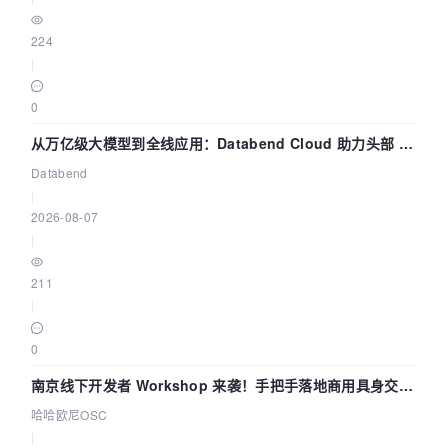
224
|
0
从万亿级大模型到全线应用：Databend Cloud 助力头部 AI
企业构建全链路 Trace 数据管道
Databend
|
2026-08-07
|
211
|
0
南京线下开发者 Workshop 来袭！手把手落地商用具身交互
智能 Agent 应用
哈哈欧尼OSC
|