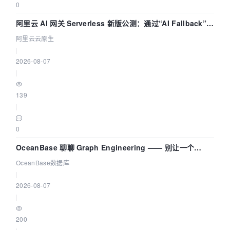
0
阿里云 AI 网关 Serverless 新版公测：通过“AI Fallback”与
拓扑可视化构建 AI 流量治理底座
阿里云云原生
|
2026-08-07
|
139
|
0
OceanBase 聊聊 Graph Engineering —— 别让一个
Agent 既当运动员又
OceanBase数据库
|
2026-08-07
|
200