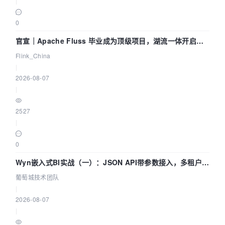
|
0
官宣｜Apache Fluss 毕业成为顶级项目，湖流一体开启
Agentic Lake 全面实时化时代
Flink_China
|
2026-08-07
|
2527
|
0
Wyn嵌入式BI实战（一）：JSON API带参数接入，多租户数
据源配置指南 | 葡萄城技术团队
葡萄城技术团队
|
2026-08-07
|