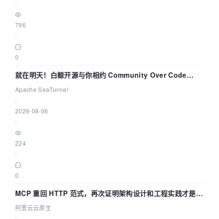
|
796
|
0
就在明天！白鲸开源与你相约 Community Over Code
Asia 2026 主题演讲！
Apache SeaTunnel
|
2026-08-06
|
224
|
0
MCP 重回 HTTP 范式，再次证明架构设计和工程实践才是稀
缺资源
阿里云云原生
|