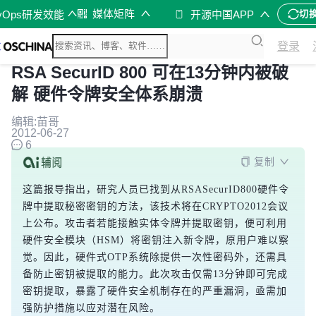
媒体矩阵
vOps研发效能
开源中国APP
切
登录
RSA SecurID 800 可在13分钟内被破
解 硬件令牌安全体系崩溃
编辑:苗哥
2012-06-27
6
复制
这篇报导指出，研究人员已找到从RSASecurID800硬件令
牌中提取秘密密钥的方法，该技术将在CRYPTO2012会议
上公布。攻击者若能接触实体令牌并提取密钥，便可利用
硬件安全模块（HSM）将密钥注入新令牌，原用户难以察
觉。因此，硬件式OTP系统除提供一次性密码外，还需具
备防止密钥被提取的能力。此次攻击仅需13分钟即可完成
密钥提取，暴露了硬件安全机制存在的严重漏洞，亟需加
强防护措施以应对潜在风险。