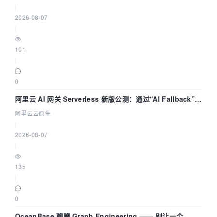
|
2026-08-07
|
101
|
0
阿里云 AI 网关 Serverless 新版公测：通过“AI Fallback”与
拓扑可视化构建 AI 流量治理底座
阿里云云原生
|
2026-08-07
|
135
|
0
OceanBase 聊聊 Graph Engineering —— 别让一个