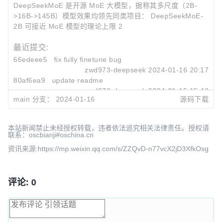
DeepSeekMoE 是开源 MoE 大模型，据称其多尺度（2B-
>16B->145B）模型效果均领先同类项目： DeepSeekMoE-
2B 可接近 MoE 模型的理论上限 2
最近提交:
66edeee5
fix fully finetune bug
zwd973-deepseek
2024-01-16 20:17
80af6ea9
update readme
zwd973-deepseek
2024-01-15 15:42
main 分支：
2024-01-16
源码下载
4b411c7d
Update README.md
Fuli Luo
2024-01-12 14:46
本站新闻禁止未经授权转载，违者依法追究相关法律责任。授权请
联系：oscbianji#oschina.cn
资讯来源:https://mp.weixin.qq.com/s/ZZQvD-n77vcX2jD3XfkOsg
评论: 0