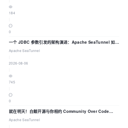
|
184
|
0
一个 JDBC 参数引发的架构演进：Apache SeaTunnel 如何
解决数据同步中的“定时 Flush”难题
Apache SeaTunnel
|
2026-08-06
|
745
|
0
就在明天！白鲸开源与你相约 Community Over Code
Asia 2026 主题演讲！
Apache SeaTunnel
|