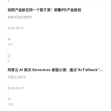
0
别把产品放在同一个篮子里！读懂IPD产品规划
禅道项目管理软件
|
2026-08-07
|
101
|
0
阿里云 AI 网关 Serverless 新版公测：通过“AI Fallback”与
拓扑可视化构建 AI 流量治理底座
阿里云云原生
|
2026-08-07
|
135
|