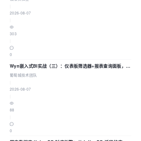
|
2026-08-07
|
303
|
0
Wyn嵌入式BI实战（三）：仪表板筛选器+报表查询面板，参
数联动全闭环
葡萄城技术团队
|
2026-08-07
|
88
|
0