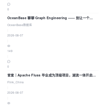
0
OceanBase 聊聊 Graph Engineering —— 别让一个
Agent 既当运动员又
OceanBase数据库
|
2026-08-07
|
149
|
0
官宣｜Apache Fluss 毕业成为顶级项目，湖流一体开启
Agentic Lake 全面实时化时代
Flink_China
|
2026-08-07
|