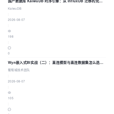
国产数据库 KaiwuDB 时序引擎：从 InfluxDB 迁移的完整
技术路径
KaiwuDB
|
2026-08-07
|
198
|
0
Wyn嵌入式BI实战（二）：直连模型与直连数据集怎么选，
参数为什么不生效？| 葡萄城技术团队
葡萄城技术团队
|
2026-08-07
|
105
|