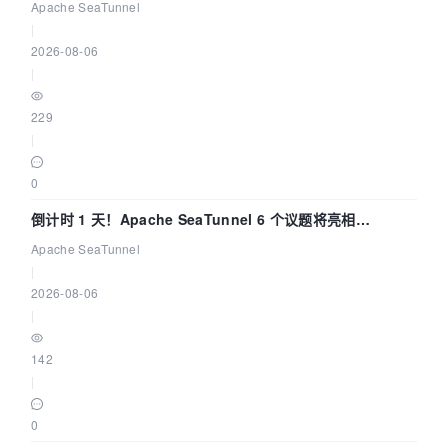
Apache SeaTunnel
|
2026-08-06
|
229
|
0
倒计时 1 天！Apache SeaTunnel 6 个议题将亮相
Community Over Code Asia 2026
Apache SeaTunnel
|
2026-08-06
|
142
|
0