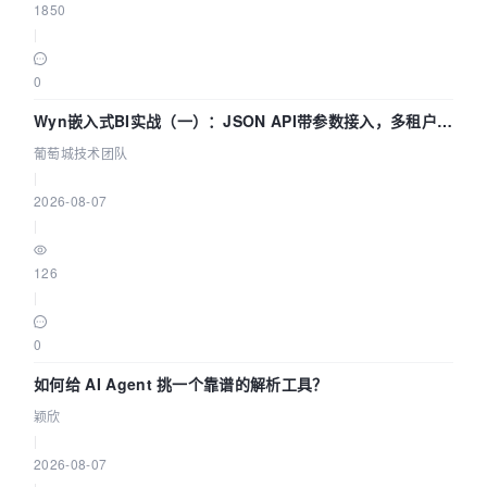
1850
|
0
Wyn嵌入式BI实战（一）：JSON API带参数接入，多租户数
据源配置指南 | 葡萄城技术团队
葡萄城技术团队
|
2026-08-07
|
126
|
0
如何给 AI Agent 挑一个靠谱的解析工具？
颖欣
|
2026-08-07