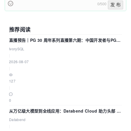
0/500
发 布
推荐阅读
直播预告｜PG 30 周年系列直播第六期：中国开发者与PG内
核——我们改得动吗？我们贡献了什么？
IvorySQL
|
2026-08-07
|
127
|
0
从万亿级大模型到全线应用：Databend Cloud 助力头部 AI
企业构建全链路 Trace 数据管道
Databend
|