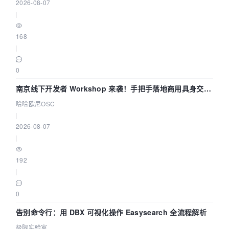
2026-08-07
|
168
|
0
南京线下开发者 Workshop 来袭！手把手落地商用具身交互
智能 Agent 应用
哈哈欧尼OSC
|
2026-08-07
|
192
|
0
告别命令行：用 DBX 可视化操作 Easysearch 全流程解析
极限实验室