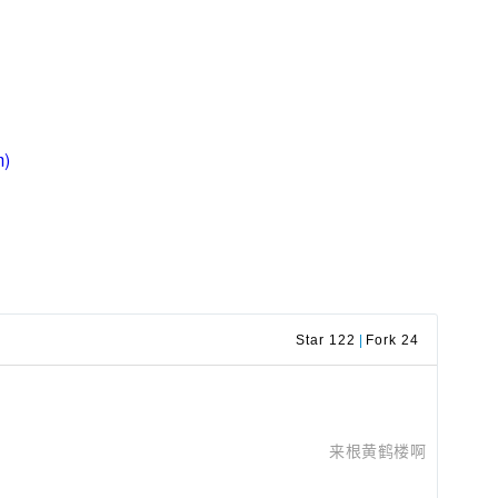
)
Star 122
|
Fork 24
来根黄鹤楼啊