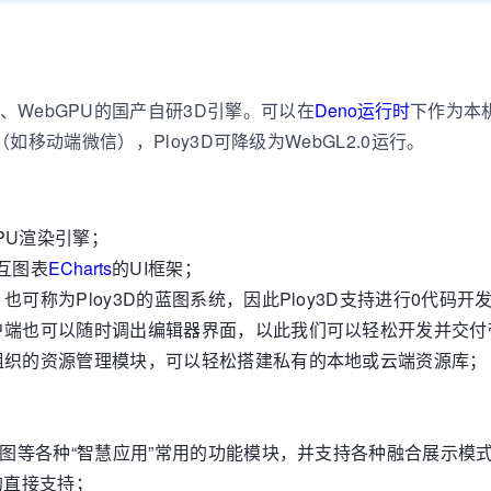
embly、WebGPU的国产自研3D引擎。可以在
Deno运行时
下作为本
移动端微信），Ploy3D可降级为WebGL2.0运行。
GPU渲染引擎；
互图表
ECharts
的UI框架；
称为Ploy3D的蓝图系统，因此Ploy3D支持进行0代码开
户端也可以随时调出编辑器界面，以此我们可以轻松开发并交付
组织的资源管理模块，可以轻松搭建私有的本地或云端资源库；
；
景图等各种“智慧应用”常用的功能模块，并支持各种融合展示模
式的直接支持；