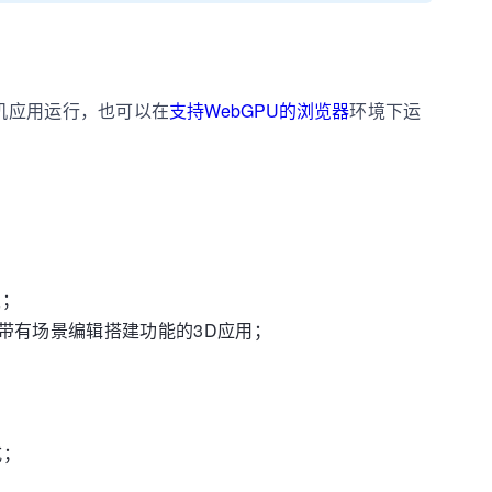
机应用运行，也可以在
支持WebGPU的浏览器
环境下运
发；
带有场景编辑搭建功能的3D应用；
式；