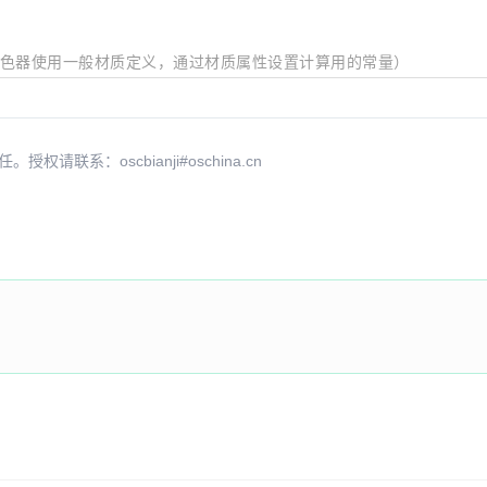
着色器使用一般材质定义，通过材质属性设置计算用的常量）
系：oscbianji#oschina.cn