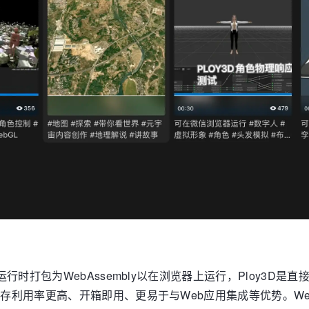
行时打包为WebAssembly以在浏览器上运行，Ploy3D是直接基于J
轻、内存利用率更高、开箱即用、更易于与Web应用集成等优势。