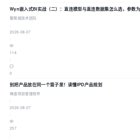
Wyn嵌入式BI实战（二）：直连模型与直连数据集怎么选，参数为
城技术团队
葡萄城技术团队
|
2026-08-07
|
114
|
0
别把产品放在同一个篮子里！读懂IPD产品规划
禅道项目管理软件
|
2026-08-07
|
257
|