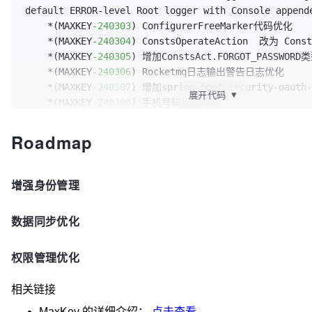
default ERROR-level Root logger with Console appe
    *(MAXKEY
-240303
) ConfigurerFreeMarker代码优化

    *(MAXKEY
-240304
) ConstsOperateAction  改为 Consts
    *(MAXKEY
-240305
) 增加ConstsAct.FORGOT_PASSWORD类
    *(MAXKEY
-240306
) Rocketmq日志输出警告日志优化

    *(MAXKEY
-240307
) 增加spring-boot-security-oauth-c
展开代码
▼
    *(MAXKEY
-240308
) 手机号码规则优化

    *(MAXKEY
-240309
) gradle.properties增加项目信息

    *(MAXKEY
-240310
) delete maxkey-synchronizer-reor
Roadmap
settings.gradle文件优化

    *(MAXKEY
-240311
) TokenBased 令牌内容保存问题优化 @xu
    *(MAXKEY
-240312
) gradle
-8
.8

增强身份管理
    *(MAXKEY
-240313
) window发行版mysql
-8
.4.0&jdk 21

    *(MAXKEY
-240314
) 依赖项引用、更新和升级

数据同步优化
        spring                   6.1.8

        springBoot               3.3.0

权限管理优化
        springSecurity           6.3.0

        springData               3.3.0

        springkafka              3.2.0

相关链接
        springcloud              4.1.2

MaxKey
的详细介绍：
点击查看