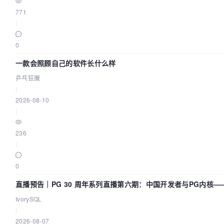
771
|
0
一款会照顾自己的软件长什么样
乒乓狂魔
|
2026-08-10
|
236
|
0
直播预告｜PG 30 周年系列直播第六期：中国开发者与PG内核
们贡献了什么？
IvorySQL
|
2026-08-07