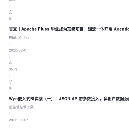
|
0
官宣｜Apache Fluss 毕业成为顶级项目，湖流一体开启 Agenti
代
Flink_China
|
2026-08-07
|
3513
|
0
Wyn嵌入式BI实战（一）：JSON API带参数接入，多租户数据源
术团队
葡萄城技术团队
|
2026-08-07
|