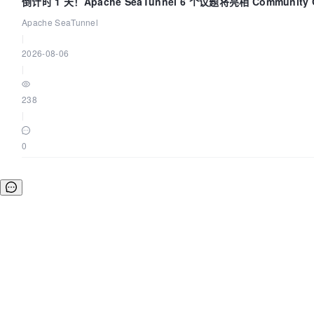
倒计时 1 天！Apache SeaTunnel 6 个议题将亮相 Community Ov
2026
Apache SeaTunnel
|
2026-08-06
|
238
|
0
©OSCHINA(OSChina.NET)
京ICP备2025119063号