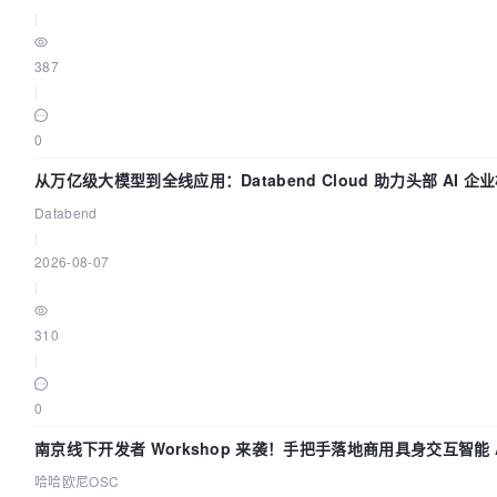
|
387
|
0
从万亿级大模型到全线应用：Databend Cloud 助力头部 AI 企业
据管道
Databend
|
2026-08-07
|
310
|
0
南京线下开发者 Workshop 来袭！手把手落地商用具身交互智能 A
哈哈欧尼OSC