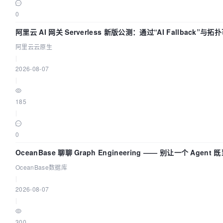
0
阿里云 AI 网关 Serverless 新版公测：通过“AI Fallback”与
治理底座
阿里云云原生
|
2026-08-07
|
185
|
0
OceanBase 聊聊 Graph Engineering —— 别让一个 Agen
OceanBase数据库
|
2026-08-07
|
300