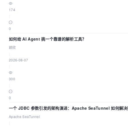
174
|
0
如何给 AI Agent 挑一个靠谱的解析工具？
颖欣
|
2026-08-07
|
300
|
0
一个 JDBC 参数引发的架构演进：Apache SeaTunnel 如何
Flush”难题
Apache SeaTunnel
|