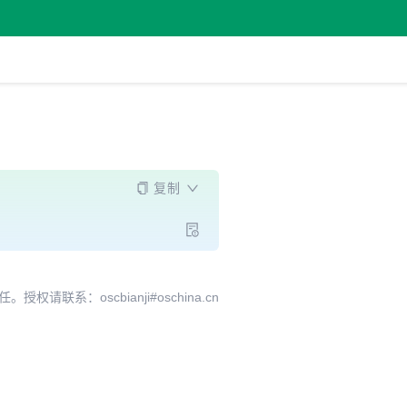
复制
系：oscbianji#oschina.cn