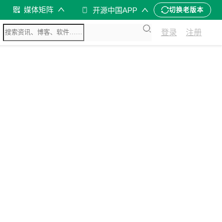
媒体矩阵
开源中国APP
切换老版本
登录
注册