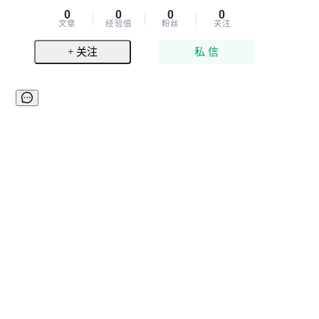
0
0
0
0
文章
经验值
粉丝
关注
+ 关注
私 信