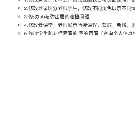
2.修改登录区分老师学生，修改不同角色展示不同tab
3.修改tab与弹出层的遮挡问题
4.修改云课堂，老师展示所授课程，获取，新增，
5.修改学生和老师界面的 我的页面（查询个人信
6.修改账号管理，添加邮箱页面
7.修改老师学生点击课程不同跳转，所授班级页面
8.删除分享课程码页面，修改加入课程码页面
9.修改了表现页面的奖励星星，可以选择想要加的
10.修改了课程展示组件：
（1）修改了展示样式，限制了学生操作
（2）老师点击停用加课码之后，可以实现状
（3）老师和学生看到的更多按钮内容不一样
（4）实现”置顶“和”取消置顶“状态的切换
11.写了课程新增页面
表白墙模块
1.搜索框--固定、遮罩层、历史记录