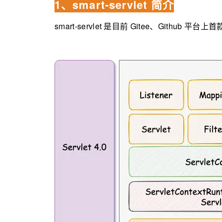
1、smart-servlet 简介
smart-servlet 是目前 Gitee、Github 平台