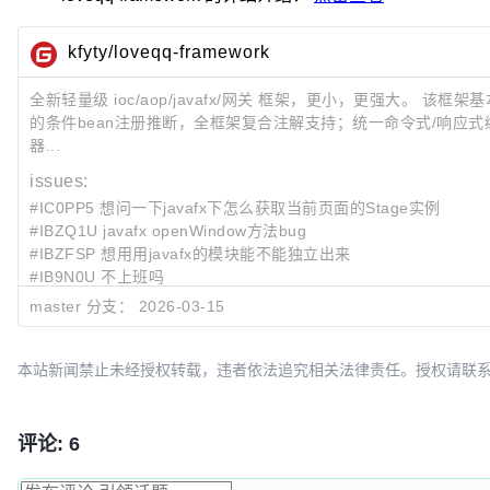
    }

kfyty/loveqq-framework
public
static
void
main
(String[] args)
 {

        SpringApplication.run(ConditionTest.class, args);

全新轻量级 ioc/aop/javafx/网关 框架，更小，更强大。 该
    }

的条件bean注册推断，全框架复合注解支持；统一命令式/响应
}

器...
interface
Inter
 {}

issues:
#IC0PP5 想问一下javafx下怎么获取当前页面的Stage实例
@Component
#IBZQ1U javafx openWindow方法bug
@ConditionalOnBean({CC.class, BB.class})
#IBZFSP 想用用javafx的模块能不能独立出来
@ConditionalOnClass(name = "com.kfyty.condition.Con
#IB9N0U 不上班吗
class
AA
implements
Inter
 {}

#IAFJMM 帅啊！
master 分支：
2026-03-15
最近提交:
@Component
1aed3d02
opt:Mapping
本站新闻禁止未经授权转载，违者依法追究相关法律责任。授权请联系：oscbia
@ConditionalOnMissingBean(BB.class)
1dede844
release:1.1.6
class
BB
implements
Inter
 {}

10012a9c
opt:Mapping
评论: 6
@Component
@ConditionalOnBean(BB.class)