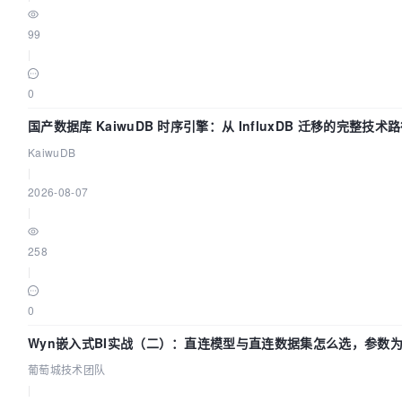
99
|
0
国产数据库 KaiwuDB 时序引擎：从 InfluxDB 迁移的完整技术
KaiwuDB
|
2026-08-07
|
258
|
0
Wyn嵌入式BI实战（二）：直连模型与直连数据集怎么选，参数为
队
葡萄城技术团队
|