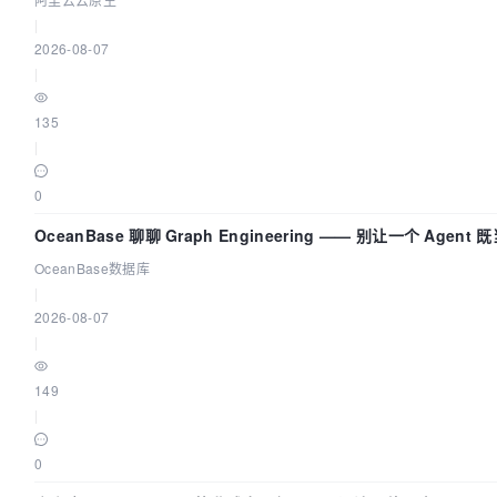
|
2026-08-07
|
135
|
0
OceanBase 聊聊 Graph Engineering —— 别让一个 Agen
OceanBase数据库
|
2026-08-07
|
149
|
0