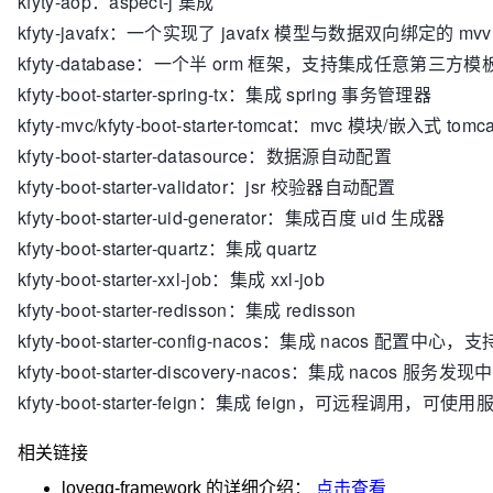
kfyty-aop：aspect-j 集成
 * 
@date
 2022/4/23 11:06

kfyty-javafx：一个实现了 javafx 模型与数据双向绑定的 mv
 * 
@email
 kfyty725@hotmail.com

kfyty-database：一个半 orm 框架，支持集成任意第三方
 */
kfyty-boot-starter-spring-tx：集成 spring 事务管理器
@SpringBootApplication
public
class
ConditionTest
 {

kfyty-mvc/kfyty-boot-starter-tomcat：mvc 模块/嵌入式 tom
private
boolean
 isOverride;

kfyty-boot-starter-datasource：数据源自动配置
kfyty-boot-starter-validator：jsr 校验器自动配置
@Autowired(required = false)
private
 List<Inter> cons;

kfyty-boot-starter-uid-generator：集成百度 uid 生成器
kfyty-boot-starter-quartz：集成 quartz
@Bean
kfyty-boot-starter-xxl-job：集成 xxl-job
public
 BB 
bbOverride
()
 {

kfyty-boot-starter-redisson：集成 redisson
this
.isOverride = 
true
;

return
new
BB
();

kfyty-boot-starter-config-nacos：集成 nacos 配置
    }

kfyty-boot-starter-discovery-nacos：集成 nacos 服务发现
kfyty-boot-starter-feign：集成 feign，可远程调用，可使
@EventListener
public
void
onComplete
(ContextRefreshedEvent ev
相关链接
        Assert.isTrue(
this
.isOverride);

        Assert.isTrue(
this
.cons.size() == 
5
);

loveqq-framework
的详细介绍：
点击查看