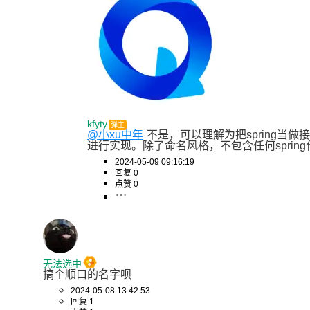
public
 DD 
getObject
()
 {

return
new
DD
();

    }

}

class
EE
implements
Inter
kfyty
弹主
@小xu中年
不是，可以理解为把spring当
进行实现。除了命名风格，不包含任何spring
2024-05-09 09:16:19
回复 0
点赞 0
无法选中
搞个顺口的名字呗
2024-05-08 13:42:53
回复 1