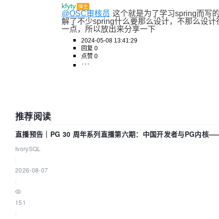
kfyty
弹主
@OSC审核员
这个就是为了学习spring而
解了不少spring什么要那么设计，不那么设
一点，所以放出来分享一下
2024-05-08 13:41:29
回复 0
点赞 0
推荐阅读
直播预告｜PG 30 周年系列直播第六期：中国开发者与PG内核
什么？
IvorySQL
|
2026-08-07
|
151
|