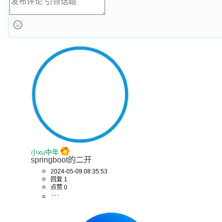
class
CC
implements
Inter
 {

@Bean
@ConditionalOnBean(AA.class)
public
 EE 
ee
()
 {

return
new
EE
();

    }

}

class
DD
implements
Inter
 {}

@Component
@ConditionalOnMissingBean(DD.class)
class
DDF
implements
FactoryBean
<DD> {

小xu中年
springboot的二开
@Override
2024-05-09 08:35:53
public
 Class<?> getObjectType() {

回复 1
return
 DD.class;

点赞 0
    }

@Override