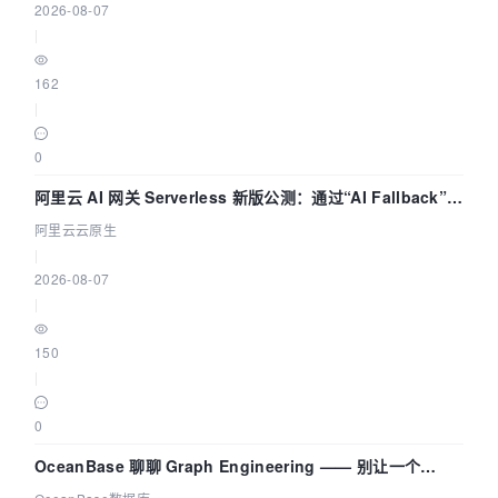
2026-08-07
|
162
|
0
阿里云 AI 网关 Serverless 新版公测：通过“AI Fallback”与
拓扑可视化构建 AI 流量治理底座
阿里云云原生
|
2026-08-07
|
150
|
0
OceanBase 聊聊 Graph Engineering —— 别让一个
Agent 既当运动员又