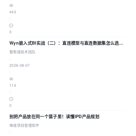
443
|
0
Wyn嵌入式BI实战（二）：直连模型与直连数据集怎么选，
参数为什么不生效？| 葡萄城技术团队
葡萄城技术团队
|
2026-08-07
|
114
|
0
别把产品放在同一个篮子里！读懂IPD产品规划
禅道项目管理软件
|