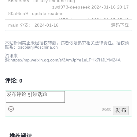
66edeee5
fix fully finetune bug
zwd973-deepseek
2024-01-16 20:17
80af6ea9
update readme
zwd973-deepseek
2024-01-15 15:42
main 分支：
2024-01-16
源码下载
4b411c7d
Update README.md
Fuli Luo
2024-01-12 14:46
本站新闻禁止未经授权转载，违者依法追究相关法律责任。授权请
联系：oscbianji#oschina.cn
资讯来
源:https://mp.weixin.qq.com/s/3AmJpYe1eLPHk7HJLYM24A
评论: 0
0/500
发 布
推荐阅读