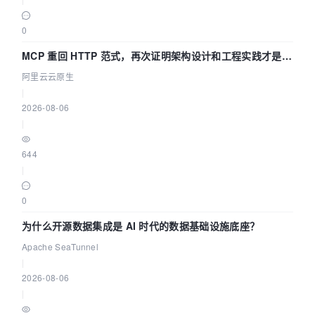
0
MCP 重回 HTTP 范式，再次证明架构设计和工程实践才是稀
缺资源
阿里云云原生
|
2026-08-06
|
644
|
0
为什么开源数据集成是 AI 时代的数据基础设施底座？
Apache SeaTunnel
|
2026-08-06
|