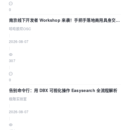
0
南京线下开发者 Workshop 来袭！手把手落地商用具身交互
智能 Agent 应用
哈哈欧尼OSC
|
2026-08-07
|
307
|
0
告别命令行：用 DBX 可视化操作 Easysearch 全流程解析
极限实验室
|
2026-08-07
|