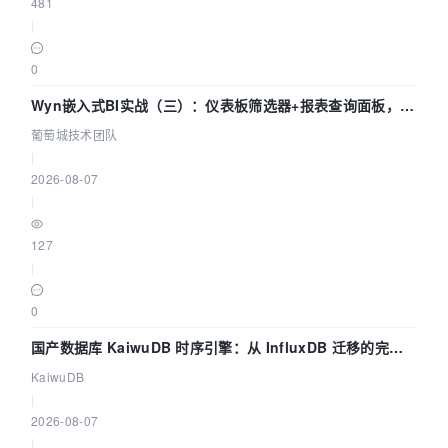
481
|
0
Wyn嵌入式BI实战（三）：仪表板筛选器+报表查询面板，参
数联动全闭环
葡萄城技术团队
|
2026-08-07
|
127
|
0
国产数据库 KaiwuDB 时序引擎：从 InfluxDB 迁移的完整
技术路径
KaiwuDB
|
2026-08-07
|