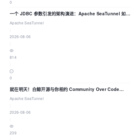
0
一个 JDBC 参数引发的架构演进：Apache SeaTunnel 如何
解决数据同步中的“定时 Flush”难题
Apache SeaTunnel
|
2026-08-06
|
814
|
0
就在明天！白鲸开源与你相约 Community Over Code
Asia 2026 主题演讲！
Apache SeaTunnel
|
2026-08-06
|
239
|