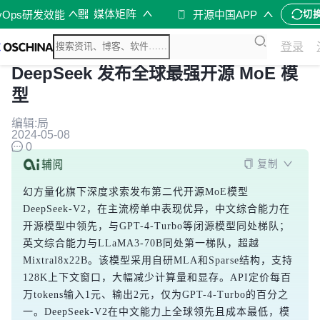
媒体矩阵
vOps研发效能
开源中国APP
切
登录
DeepSeek 发布全球最强开源 MoE 模
型
编辑:局
2024-05-08
0
复制
幻方量化旗下深度求索发布第二代开源MoE模型
DeepSeek-V2，在主流榜单中表现优异，中文综合能力在
开源模型中领先，与GPT-4-Turbo等闭源模型同处梯队；
英文综合能力与LLaMA3-70B同处第一梯队，超越
Mixtral8x22B。该模型采用自研MLA和Sparse结构，支持
128K上下文窗口，大幅减少计算量和显存。API定价每百
万tokens输入1元、输出2元，仅为GPT-4-Turbo的百分之
一。DeepSeek-V2在中文能力上全球领先且成本最低，模