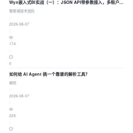
Wyn嵌入式BI实战（一）：JSON API带参数接入，多租户数
据源配置指南 | 葡萄城技术团队
葡萄城技术团队
|
2026-08-07
|
174
|
0
如何给 AI Agent 挑一个靠谱的解析工具？
颖欣
|
2026-08-07
|
226
|