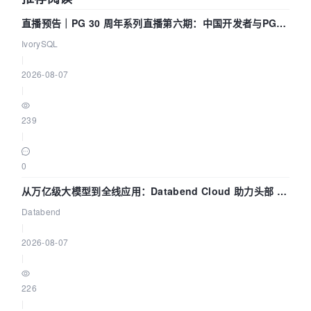
直播预告｜PG 30 周年系列直播第六期：中国开发者与PG内
核——我们改得动吗？我们贡献了什么？
IvorySQL
|
2026-08-07
|
239
|
0
从万亿级大模型到全线应用：Databend Cloud 助力头部 AI
企业构建全链路 Trace 数据管道
Databend
|
2026-08-07
|
226
|