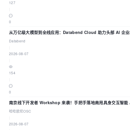
127
|
0
从万亿级大模型到全线应用：Databend Cloud 助力头部 AI 企
路 Trace 数据管道
Databend
|
2026-08-07
|
154
|
0
南京线下开发者 Workshop 来袭！手把手落地商用具身交互智能 A
用
哈哈欧尼OSC
|
2026-08-07