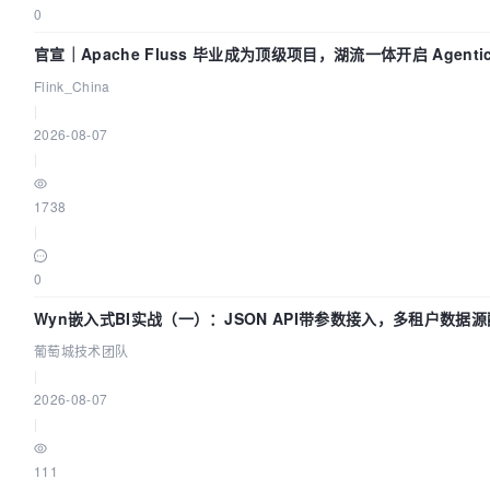
0
官宣｜Apache Fluss 毕业成为顶级项目，湖流一体开启 Agentic 
面实时化时代
Flink_China
|
2026-08-07
|
1738
|
0
Wyn嵌入式BI实战（一）：JSON API带参数接入，多租户数据源
葡萄城技术团队
葡萄城技术团队
|
2026-08-07
|
111