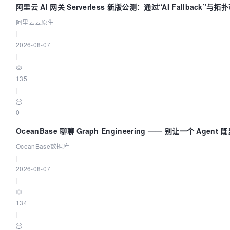
阿里云 AI 网关 Serverless 新版公测：通过“AI Fallback”与
建 AI 流量治理底座
阿里云云原生
|
2026-08-07
|
135
|
0
OceanBase 聊聊 Graph Engineering —— 别让一个 Agen
OceanBase数据库
|
2026-08-07
|
134
|