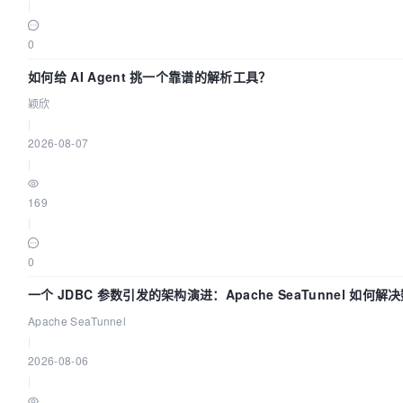
|
0
如何给 AI Agent 挑一个靠谱的解析工具？
颖欣
|
2026-08-07
|
169
|
0
一个 JDBC 参数引发的架构演进：Apache SeaTunnel 如何解
中的“定时 Flush”难题
Apache SeaTunnel
|
2026-08-06
|