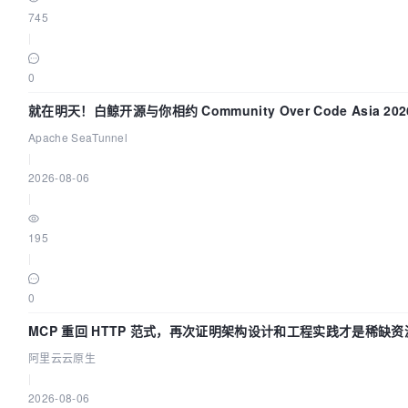
745
|
0
就在明天！白鲸开源与你相约 Community Over Code Asia 20
讲！
Apache SeaTunnel
|
2026-08-06
|
195
|
0
MCP 重回 HTTP 范式，再次证明架构设计和工程实践才是稀缺资
阿里云云原生
|
2026-08-06