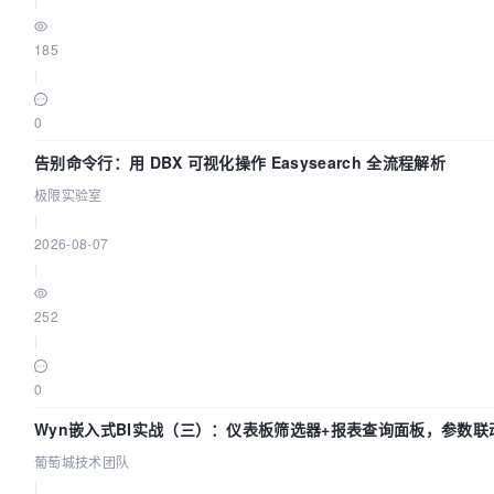
|
185
|
0
告别命令行：用 DBX 可视化操作 Easysearch 全流程解析
极限实验室
|
2026-08-07
|
252
|
0
Wyn嵌入式BI实战（三）：仪表板筛选器+报表查询面板，参数联
葡萄城技术团队
|