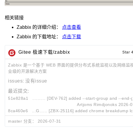
相关链接
Zabbix
的详细介绍：
点击查看
Zabbix
的下载地址：
点击下载
Gitee 极速下载/zabbix
Star 
Zabbix 是一个基于 WEB 界面的提供分布式系统监视以及网络
业级的开源解决方案
issues:
没有issue
最近提交:
51e828a1
.......... [DEV-762] added --start-group and --end-g
Artjoms Rimdjonoks
2026-0
8ca460e6
...G...... [ZBX-25116] added chrome breakdump loc
Oskars Pucka
2026-0
master 分支：
2026-07-31
7d85d5d2
.......... [DEV-762] made order more consistent
Artjoms Rimdjonoks
2026-0