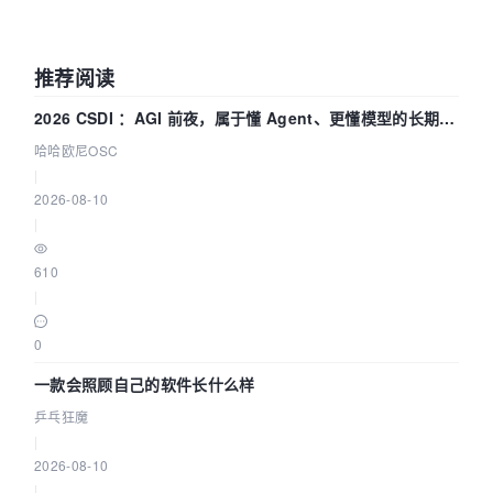
推荐阅读
2026 CSDI ：AGI 前夜，属于懂 Agent、更懂模型的长期深
耕企业
哈哈欧尼OSC
|
2026-08-10
|
610
|
0
一款会照顾自己的软件长什么样
乒乓狂魔
|
2026-08-10
|