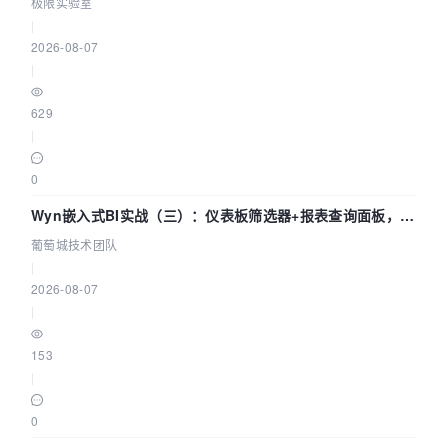
极限实验室
|
2026-08-07
|
629
|
0
Wyn嵌入式BI实战（三）：仪表板筛选器+报表查询面板，参
数联动全闭环
葡萄城技术团队
|
2026-08-07
|
153
|
0