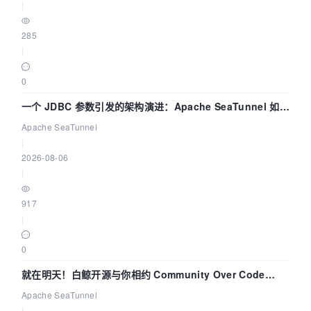
|
285
|
0
一个 JDBC 参数引发的架构演进：Apache SeaTunnel 如何
解决数据同步中的“定时 Flush”难题
Apache SeaTunnel
|
2026-08-06
|
917
|
0
就在明天！白鲸开源与你相约 Community Over Code
Asia 2026 主题演讲！
Apache SeaTunnel
|