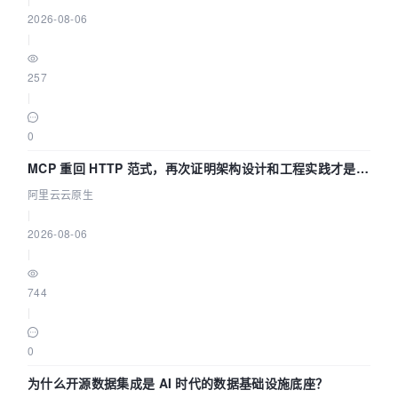
2026-08-06
|
257
|
0
MCP 重回 HTTP 范式，再次证明架构设计和工程实践才是稀
缺资源
阿里云云原生
|
2026-08-06
|
744
|
0
为什么开源数据集成是 AI 时代的数据基础设施底座？