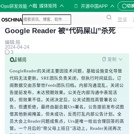
媒体矩阵
vOps研发效能
开源中国APP
切
登录
Google Reader 被“代码屎山”杀死
编辑:局
2024-04-24
3
复制
GoogleReader的关闭主要因技术问题，基础设施变化导致
代码无法更新。SRE团队负责关闭，但执行时间延后。订
阅数据交由苏黎世Feeds团队归档。内部沟通混乱，关闭公
告提前发布，未达预期效果。公关在内部沟通中表现活
跃，但效果不佳。关闭决定后，公关试图找高管署名公
告，但遭拒绝，最终由副总裁Urs署名。公告提前发布试图
借其他新闻掩盖，但未成功，反而打乱内部公告计划。全
员大会上Reader问题成焦点，Urs是唯一给出合理回答的高
管。一个月后的“带父母上班日”活动上，Reader关闭再次