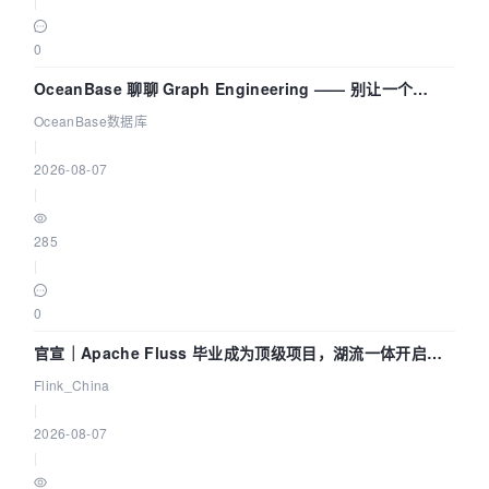
|
0
OceanBase 聊聊 Graph Engineering —— 别让一个
Agent 既当运动员又
OceanBase数据库
|
2026-08-07
|
285
|
0
官宣｜Apache Fluss 毕业成为顶级项目，湖流一体开启
Agentic Lake 全面实时化时代
Flink_China
|
2026-08-07
|