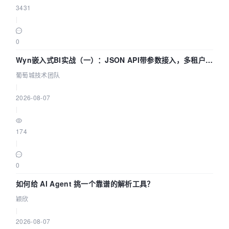
3431
|
0
Wyn嵌入式BI实战（一）：JSON API带参数接入，多租户数
据源配置指南 | 葡萄城技术团队
葡萄城技术团队
|
2026-08-07
|
174
|
0
如何给 AI Agent 挑一个靠谱的解析工具？
颖欣
|
2026-08-07