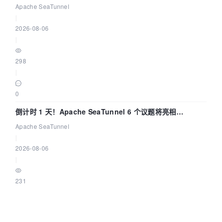
Apache SeaTunnel
|
2026-08-06
|
298
|
0
倒计时 1 天！Apache SeaTunnel 6 个议题将亮相
Community Over Code Asia 2026
Apache SeaTunnel
|
2026-08-06
|
231
|
0