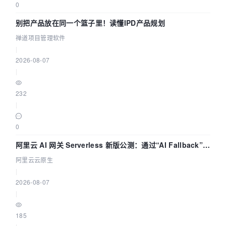
0
别把产品放在同一个篮子里！读懂IPD产品规划
禅道项目管理软件
|
2026-08-07
|
232
|
0
阿里云 AI 网关 Serverless 新版公测：通过“AI Fallback”与
拓扑可视化构建 AI 流量治理底座
阿里云云原生
|
2026-08-07
|
185