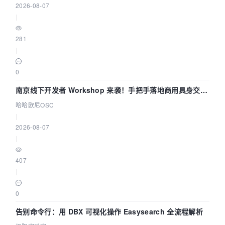
2026-08-07
|
281
|
0
南京线下开发者 Workshop 来袭！手把手落地商用具身交互
智能 Agent 应用
哈哈欧尼OSC
|
2026-08-07
|
407
|
0
告别命令行：用 DBX 可视化操作 Easysearch 全流程解析