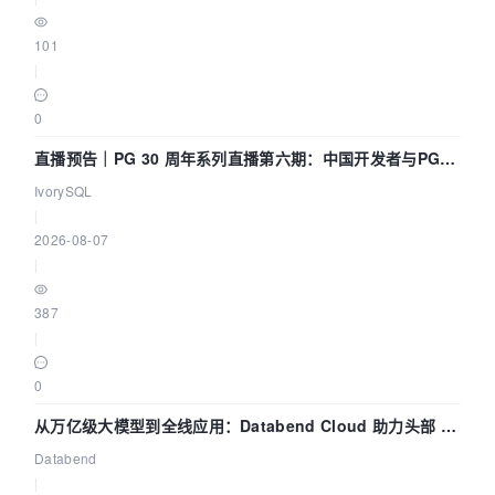
101
|
0
直播预告｜PG 30 周年系列直播第六期：中国开发者与PG内
核——我们改得动吗？我们贡献了什么？
IvorySQL
|
2026-08-07
|
387
|
0
从万亿级大模型到全线应用：Databend Cloud 助力头部 AI
企业构建全链路 Trace 数据管道
Databend
|