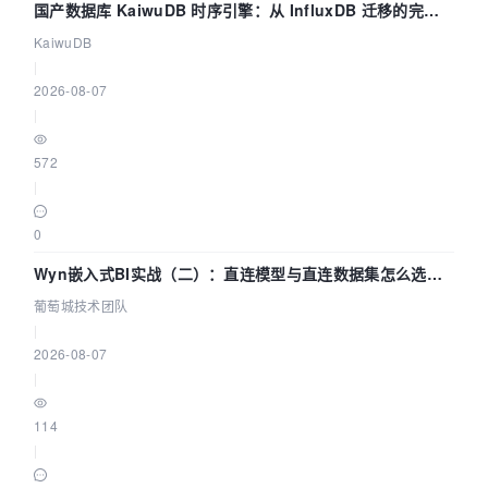
国产数据库 KaiwuDB 时序引擎：从 InfluxDB 迁移的完整
技术路径
KaiwuDB
|
2026-08-07
|
572
|
0
Wyn嵌入式BI实战（二）：直连模型与直连数据集怎么选，
参数为什么不生效？| 葡萄城技术团队
葡萄城技术团队
|
2026-08-07
|
114
|