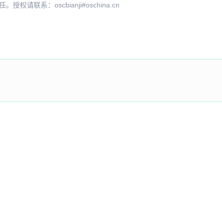
系：oscbianji#oschina.cn