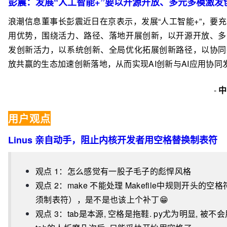
彭震：发展“人工智能+”要以开源开放、多元多模激发
浪潮信息董事长彭震近日在京表示，发展“人工智能+”，要
用优势，围绕活力、路径、落地开展创新，以开源开放、多
发创新活力，以系统创新、全局优化拓展创新路径，以协同
放共赢的生态加速创新落地，从而实现AI创新与AI应用协同
-
中
用户观点
Linus 亲自动手，阻止内核开发者用空格替换制表符
观点 1：怎么感觉有一股子毛子的彪悍风格
观点 2：make 不能处理 Makefile中规则开头的空
须制表符），是不是也该上个补丁😁
观点 3：tab是本源, 空格是拖鞋. py尤为明显, 被不