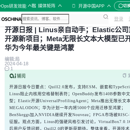
媒体矩阵
vOps研发效能
开源中国APP
切
登录
开源日报 | Linus亲自动手；Elastic公
开源新项目；Meta无限长文本大模型已
华为今年最关键是鸿蒙
编辑:局
2024-04-18
1
开源日报今日要点：Quill2.0发布，支持ESM、嵌套和TypeScri
Linus阻止内核用空格替制表符；OpenBuddy发布140B参数中
型；Elastic开源UniversalProfilingAgent；Meta推出无限
MEGALODON；华为计划一年内将5000个应用迁移至鸿蒙；
BenSkeggs加入NVIDIA继续开发Nouveau；FPGA市场被RISC
征服。观点方面，Linus的强硬风格引发讨论，VirtualBox7.0.
后用户反馈问题，Quill2.0的更新获期待。整体来看，开源技