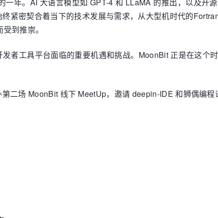
年。AI 大语言模型如 GPT-4 和
LLaMA
的推出，以及开源
紧密契合着当下的技术发展与需求，从大型机时代的Fortra
势而受到推崇。
当下开发者工具平台面临的重要机遇和挑战。MoonBit 正是
场 MoonBit 线下 MeetUp，邀请 deepin-IDE 和狮