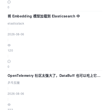
0
将 Embedding 模型加载到 Elasticsearch 中
elasticstack
|
2026-08-06
|
120
|
0
OpenTelemetry 社区太强大了，DataBuff 也可以吃上它的
eBPF 链路了
乒乓狂魔
|
2026-08-06
|
322