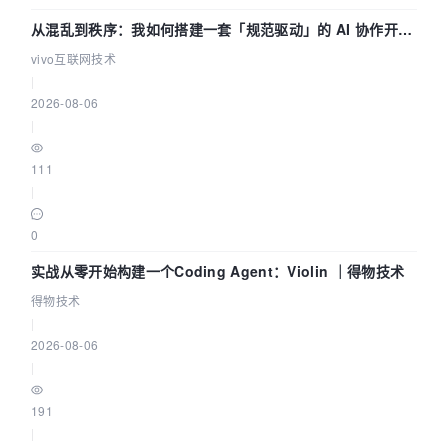
从混乱到秩序：我如何搭建一套「规范驱动」的 AI 协作开发
体系
vivo互联网技术
|
2026-08-06
|
111
|
0
实战从零开始构建一个Coding Agent：Violin ｜得物技术
得物技术
|
2026-08-06
|
191
|