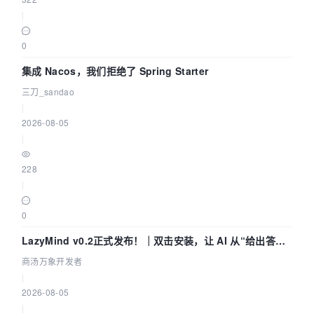
|
0
集成 Nacos，我们拒绝了 Spring Starter
三刀_sandao
|
2026-08-05
|
228
|
0
LazyMind v0.2正式发布！｜双击安装，让 AI 从“给出答案”
走到“完成交付”
商汤万象开发者
|
2026-08-05
|