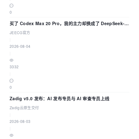
0
买了 Codex Max 20 Pro，我的主力却换成了 DeepSeek-
V4-Flash——因为它快得不可思议
JEECG官方
|
2026-08-04
|
3332
|
0
Zadig v5.0 发布：AI 发布专员与 AI 审查专员上线
Zadig云原生交付
|
2026-08-03
|