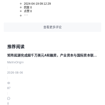
2024-04-19 09:12:29
回复 0
点赞 0
查看更多评论
推荐阅读
矩阵起源完成超千万美元A轮融资，产业资本与国际资本联手
押注企业级AI基础设施赛道
MatrixOrigin
|
2026-08-06
|
87
|
0