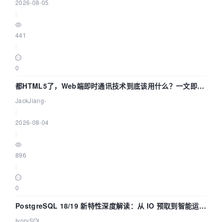
2026-08-05
|
441
|
0
都HTML5了，Web端即时通讯技术到底该用什么？一文即
懂！
JackJiang-
|
2026-08-04
|
896
|
0
PostgreSQL 18/19 新特性深度解读：从 IO 预取到智能运
维，全面提升数据库体验
IvorySQL