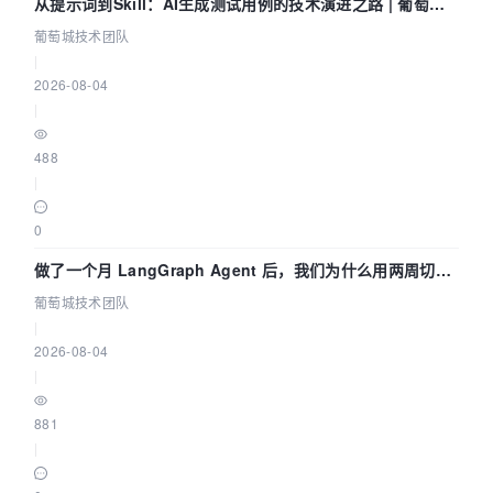
从提示词到Skill：AI生成测试用例的技术演进之路 | 葡萄城
技术团队
葡萄城技术团队
|
2026-08-04
|
488
|
0
做了一个月 LangGraph Agent 后，我们为什么用两周切到
了 Skill？ | 葡萄城技术团队
葡萄城技术团队
|
2026-08-04
|
881
|