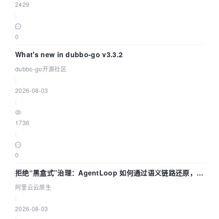
2429
|
0
What's new in dubbo-go v3.3.2
dubbo-go开源社区
|
2026-08-03
|
1736
|
0
拒绝“黑盒式”治理：AgentLoop 如何通过语义链路还原，精
准发现 AI 调用中的敏感数据泄漏？
阿里云云原生
|
2026-08-03