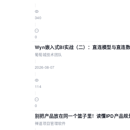
|
340
|
0
Wyn嵌入式BI实战（二）：直连模型与直连
葡萄城技术团队
|
2026-08-07
|
114
|
0
别把产品放在同一个篮子里！读懂IPD产品规
禅道项目管理软件
|