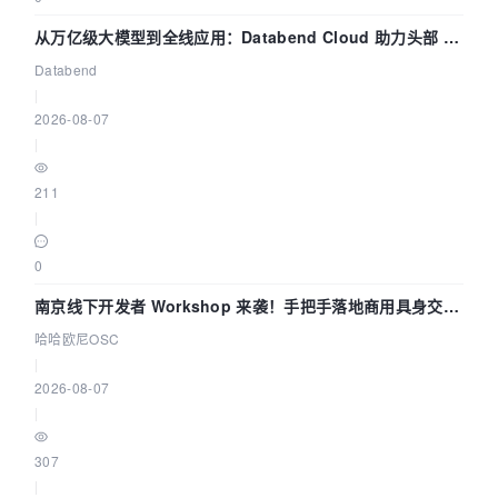
从万亿级大模型到全线应用：Databend Cloud 助力头部 AI
企业构建全链路 Trace 数据管道
Databend
|
2026-08-07
|
211
|
0
南京线下开发者 Workshop 来袭！手把手落地商用具身交互
智能 Agent 应用
哈哈欧尼OSC
|
2026-08-07
|
307
|