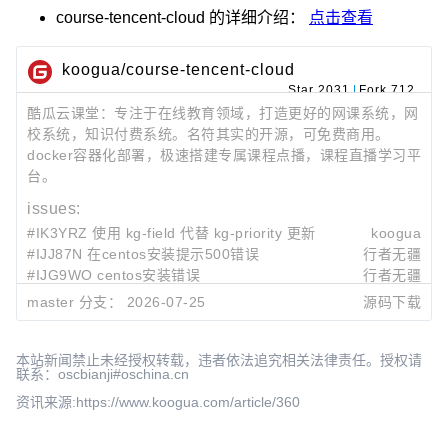
course-tencent-cloud
的详细介绍：
点击查看
koogua/course-tencent-cloud
Star 2031
|
Fork 712
酷瓜云课堂：专注于在线教育领域，打造更好的网课系统，网
校系统，知识付费系统。名符其实的开源，可免费商用。
docker容器化部署，极速搭建专属课程点播，课程直播学习平
台。
issues:
#IK3YRZ 使用 kg-field 代替 kg-priority 更新
koogua
#IJJ87N 在centos安装提示500错误
行者无疆
#IJG9WO centos安装错误
行者无疆
#IDHSXF 优化章节和课时提示
koogua
master 分支：
2026-07-25
源码下载
#IDH7EW 清理多余的kg-submit标记
koogua
最近提交:
本站新闻禁止未经授权转载，违者依法追究相关法律责任。授权请
联系：oscbianji#oschina.cn
ff85045e
使用kg-field代替kg-priority
koogua
2026-07-25 16:34
资讯来源:https://www.koogua.com/article/360
e52a903a
优化鸿蒙移动端判断
koogua
2026-07-24 07:18
7e2f8728
增加鸿蒙移动端判断
koogua
2026-07-12 10:01