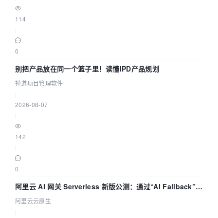
114
|
0
别把产品放在同一个篮子里！读懂IPD产品规划
禅道项目管理软件
|
2026-08-07
|
142
|
0
阿里云 AI 网关 Serverless 新版公测：通过“AI Fallback”与
拓扑可视化构建 AI 流量治理底座
阿里云云原生
|