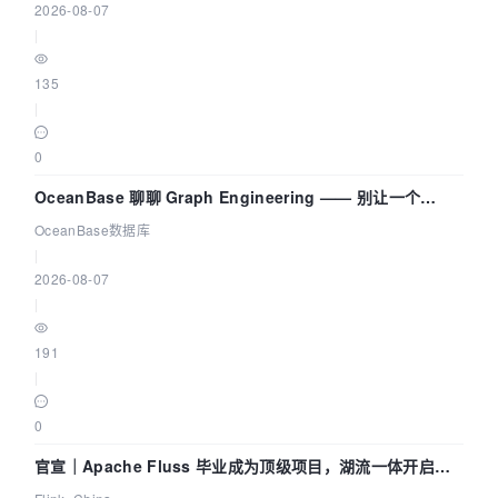
2026-08-07
|
135
|
0
OceanBase 聊聊 Graph Engineering —— 别让一个
Agent 既当运动员又
OceanBase数据库
|
2026-08-07
|
191
|
0
官宣｜Apache Fluss 毕业成为顶级项目，湖流一体开启
Agentic Lake 全面实时化时代