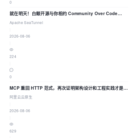
0
就在明天！白鲸开源与你相约 Community Over Code
Asia 2026 主题演讲！
Apache SeaTunnel
|
2026-08-06
|
224
|
0
MCP 重回 HTTP 范式，再次证明架构设计和工程实践才是稀
缺资源
阿里云云原生
|
2026-08-06
|
629
|