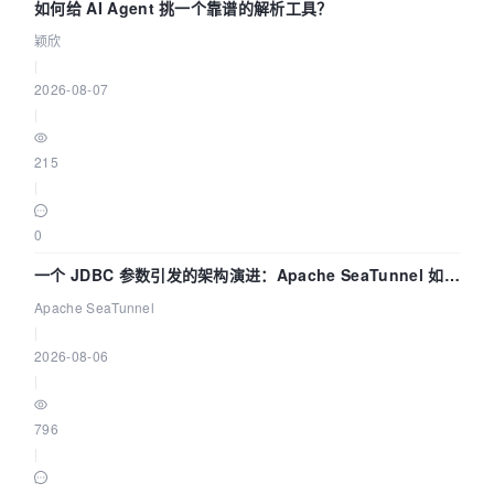
如何给 AI Agent 挑一个靠谱的解析工具？
颖欣
|
2026-08-07
|
215
|
0
一个 JDBC 参数引发的架构演进：Apache SeaTunnel 如何
解决数据同步中的“定时 Flush”难题
Apache SeaTunnel
|
2026-08-06
|
796
|