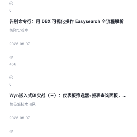
0
告别命令行：用 DBX 可视化操作 Easysearch 全流程解析
极限实验室
|
2026-08-07
|
466
|
0
Wyn嵌入式BI实战（三）：仪表板筛选器+报表查询面板，参
数联动全闭环
葡萄城技术团队
|
2026-08-07
|