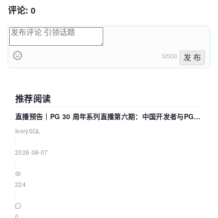
评论: 0
0/500
发 布
推荐阅读
直播预告｜PG 30 周年系列直播第六期：中国开发者与PG内
核——我们改得动吗？我们贡献了什么？
IvorySQL
|
2026-08-07
|
224
|
0