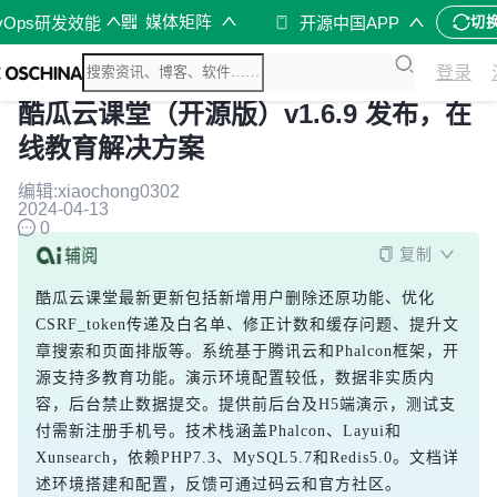
媒体矩阵
vOps研发效能
开源中国APP
切
登录
酷瓜云课堂（开源版）v1.6.9 发布，在
线教育解决方案
编辑:xiaochong0302
2024-04-13
0
复制
酷瓜云课堂最新更新包括新增用户删除还原功能、优化
CSRF_token传递及白名单、修正计数和缓存问题、提升文
章搜索和页面排版等。系统基于腾讯云和Phalcon框架，开
源支持多教育功能。演示环境配置较低，数据非实质内
容，后台禁止数据提交。提供前后台及H5端演示，测试支
付需新注册手机号。技术栈涵盖Phalcon、Layui和
Xunsearch，依赖PHP7.3、MySQL5.7和Redis5.0。文档详
述环境搭建和配置，反馈可通过码云和官方社区。