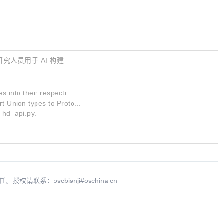
究人员用于 AI 构建
 into their respecti...
 Union types to Proto...
o
hd_api.py
.
系：oscbianji#oschina.cn