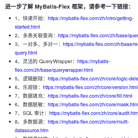
进一步了解 MyBatis-Flex 框架，请参考一下链接：
1、快速开始：
https://mybatis-flex.com/zh/intro/getting-
started.html
2、多表关联查询：
https://mybatis-flex.com/zh/base/quer
3、一对多、多对一：
https://mybatis-flex.com/zh/base/re
query.html
4、灵活的 QueryWrapper：
https://mybatis-
flex.com/zh/base/querywrapper.html
5、逻辑删除：
https://mybatis-flex.com/zh/core/logic-del
6、乐观锁：
https://mybatis-flex.com/zh/core/version.htm
7、数据填充：
https://mybatis-flex.com/zh/core/fill.html
6、数据脱敏：
https://mybatis-flex.com/zh/core/mask.htm
7、SQL 审计：
https://mybatis-flex.com/zh/core/audit.htm
8、多数据源：
https://mybatis-flex.com/zh/core/multi-
datasource.htm