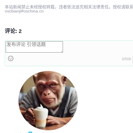
2d9026e9
build: v1.11.8 release (^.^)YYa!!
本站新闻禁止未经授权转载，违者依法追究相关法律责任。授权请联
oscbianji#oschina.cn
Michael Yang
2026-07-0
f040109b
build: v1.11.8 release (^.^)YYa!!
Michael Yang
2026-07-0
评论: 2
0/500