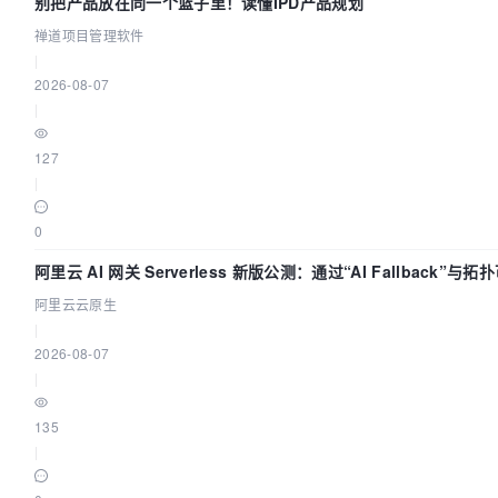
别把产品放在同一个篮子里！读懂IPD产品规划
禅道项目管理软件
|
2026-08-07
|
127
|
0
阿里云 AI 网关 Serverless 新版公测：通过“AI Fallback”与
构建 AI 流量治理底座
阿里云云原生
|
2026-08-07
|
135
|