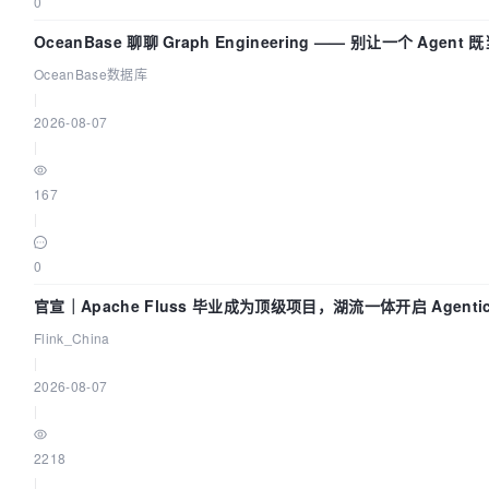
0
OceanBase 聊聊 Graph Engineering —— 别让一个 Agent
员又
OceanBase数据库
|
2026-08-07
|
167
|
0
官宣｜Apache Fluss 毕业成为顶级项目，湖流一体开启 Agentic 
全面实时化时代
Flink_China
|
2026-08-07
|
2218
|