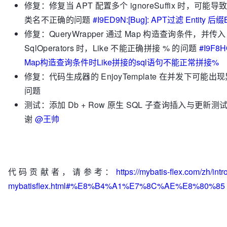
修复：修复当 APT 配置多个 ignoreSuffix 时，可能
类名不正确的问题
#I9ED9N:[Bug]: APT过滤 Entity 后缀
修复：QueryWrapper 通过 Map 构造查询条件，并传入
SqlOperators 时，Like 不能正确拼接 % 的问题
#I9F8HO
Map构造查询条件时Like拼接的sql语句不能正常拼接%
修复：代码生成器的 EnjoyTemplate 在并发下可能出
问题
测试：添加 Db + Row 原生 SQL 子查询插入与更新测
谢
@王帅
代码贡献者，请参考：
https://mybatis-flex.com/zh/intr
mybatisflex.html#%E8%B4%A1%E7%8C%AE%E8%80%85