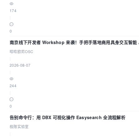
174
|
0
南京线下开发者 Workshop 来袭！手把手落地商用具身交互智能 A
应用
哈哈欧尼OSC
|
2026-08-07
|
244
|
0
告别命令行：用 DBX 可视化操作 Easysearch 全流程解析
极限实验室
|