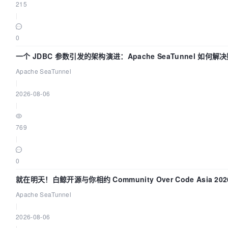
215
|
0
一个 JDBC 参数引发的架构演进：Apache SeaTunnel 如何解
步中的“定时 Flush”难题
Apache SeaTunnel
|
2026-08-06
|
769
|
0
就在明天！白鲸开源与你相约 Community Over Code Asia 20
演讲！
Apache SeaTunnel
|
2026-08-06
|