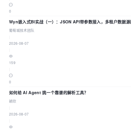
0
Wyn嵌入式BI实战（一）：JSON API带参数接入，多租户数据
南 | 葡萄城技术团队
葡萄城技术团队
|
2026-08-07
|
159
|
0
如何给 AI Agent 挑一个靠谱的解析工具？
颖欣
|
2026-08-07
|