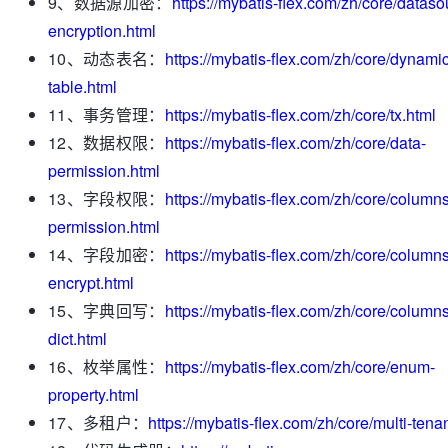
9、数据源加密：
https://mybatis-flex.com/zh/core/dataso
encryption.html
10、动态表名：
https://mybatis-flex.com/zh/core/dynamic
table.html
11、事务管理：
https://mybatis-flex.com/zh/core/tx.html
12、数据权限：
https://mybatis-flex.com/zh/core/data-
permission.html
13、字段权限：
https://mybatis-flex.com/zh/core/columns
permission.html
14、字段加密：
https://mybatis-flex.com/zh/core/columns
encrypt.html
15、字典回写：
https://mybatis-flex.com/zh/core/columns
dict.html
16、枚举属性：
https://mybatis-flex.com/zh/core/enum-
property.html
17、多租户：
https://mybatis-flex.com/zh/core/multi-tena