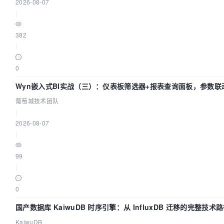
2026-08-07
|
382
|
0
Wyn嵌入式BI实战（三）：仪表板筛选器+报表查询面板，参数联
环
葡萄城技术团队
|
2026-08-07
|
99
|
0
国产数据库 KaiwuDB 时序引擎：从 InfluxDB 迁移的完整技术
KaiwuDB