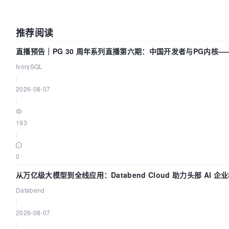
推荐阅读
直播预告｜PG 30 周年系列直播第六期：中国开发者与PG内核—
改得动吗？我们贡献了什么？
IvorySQL
|
2026-08-07
|
193
|
0
从万亿级大模型到全线应用：Databend Cloud 助力头部 AI 企
链路 Trace 数据管道
Databend
|
2026-08-07
|